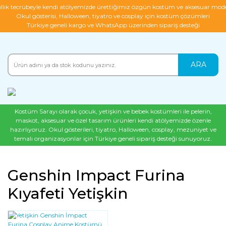
ıllık tecrübeyle kendi atölyemizde ürettiğimiz özgün kostüm ve aksesuar mode
Okul gösterisi, Halloween, tiyatro ve cosplay için kostüm çözümleri
Türkiye geneli kargo ve WhatsApp üzerinden sipariş desteği
ARA
Kostüm Sarayı olarak çocuk, yetişkin ve bebek kostümleri ile pelerin,
maskot, aksesuar ve özel tasarım ürünleri kendi atölyemizde özenle
hazırlıyoruz. Okul gösterileri, tiyatro, Halloween, cosplay, mezuniyet ve
temalı organizasyonlar için Türkiye geneli sipariş desteği sunuyoruz.
Genshin Impact Furina
Kıyafeti Yetişkin