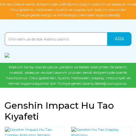
ıllık tecrübeyle kendi atölyemizde ürettiğimiz özgün kostüm ve aksesuar mode
Okul gösterisi, Halloween, tiyatro ve cosplay için kostüm çözümleri
Türkiye geneli kargo ve WhatsApp üzerinden sipariş desteği
ARA
Kostüm Sarayı olarak çocuk, yetişkin ve bebek kostümleri ile pelerin,
maskot, aksesuar ve özel tasarım ürünleri kendi atölyemizde özenle
hazırlıyoruz. Okul gösterileri, tiyatro, Halloween, cosplay, mezuniyet ve
temalı organizasyonlar için Türkiye geneli sipariş desteği sunuyoruz.
Genshin Impact Hu Tao
Kıyafeti