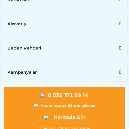
Alışveriş
Beden Rehberi
Kampanyalar
0 532 172 99 14
kostumsarayi@hotmail.com
Haritada Gör
Güneysöğüt Mah. Samandağ