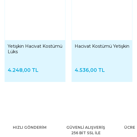
Yetişkin Hacivat Kostümü
Hacivat Kostümü Yetişkin
Lüks
4.248,00 TL
4.536,00 TL
HIZLI GÖNDERİM
GÜVENLİ ALIŞVERİŞ
ÜCRET
256 BİT SSL İLE