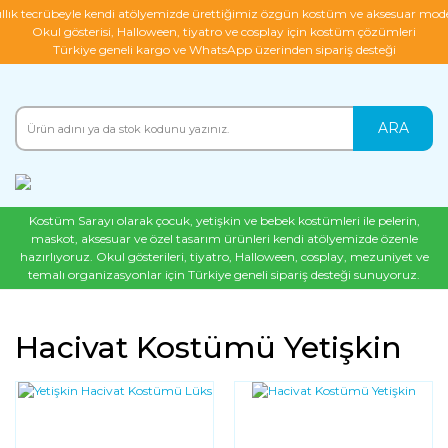
ıllık tecrübeyle kendi atölyemizde ürettiğimiz özgün kostüm ve aksesuar mode
Okul gösterisi, Halloween, tiyatro ve cosplay için kostüm çözümleri
Türkiye geneli kargo ve WhatsApp üzerinden sipariş desteği
ARA
Kostüm Sarayı olarak çocuk, yetişkin ve bebek kostümleri ile pelerin,
maskot, aksesuar ve özel tasarım ürünleri kendi atölyemizde özenle
hazırlıyoruz. Okul gösterileri, tiyatro, Halloween, cosplay, mezuniyet ve
temalı organizasyonlar için Türkiye geneli sipariş desteği sunuyoruz.
Hacivat Kostümü Yetişkin