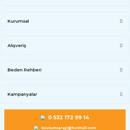
Maymun
Kostümleri |
Orangutan
Kurumsal
Kostümleri
Tavşan
Kostümleri
Alışveriş
Tavuk ve Horoz
Kostümleri |
Ördek
Beden Rehberi
Kostümleri
Zürafa
Kostümleri |
Deve Kostümleri
Kampanyalar
0 532 172 99 14
kostumsarayi@hotmail.com