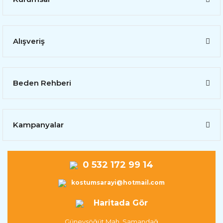
Alışveriş
Beden Rehberi
Kampanyalar
0 532 172 99 14
kostumsarayi@hotmail.com
Haritada Gör
Güneysöğüt Mah. Samandağ