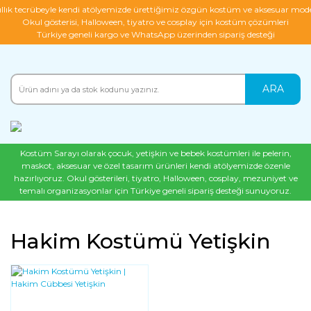
ıllık tecrübeyle kendi atölyemizde ürettiğimiz özgün kostüm ve aksesuar mode
Okul gösterisi, Halloween, tiyatro ve cosplay için kostüm çözümleri
Türkiye geneli kargo ve WhatsApp üzerinden sipariş desteği
ARA
Kostüm Sarayı olarak çocuk, yetişkin ve bebek kostümleri ile pelerin,
maskot, aksesuar ve özel tasarım ürünleri kendi atölyemizde özenle
hazırlıyoruz. Okul gösterileri, tiyatro, Halloween, cosplay, mezuniyet ve
temalı organizasyonlar için Türkiye geneli sipariş desteği sunuyoruz.
Hakim Kostümü Yetişkin