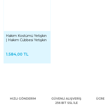
Hakim Kostümü Yetişkin
| Hakim Cübbesi Yetişkin
1.584,00 TL
HIZLI GÖNDERİM
GÜVENLİ ALIŞVERİŞ
ÜCRET
256 BİT SSL İLE