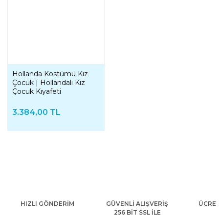
Hollanda Kostümü Kız
Çocuk | Hollandalı Kız
Çocuk Kıyafeti
3.384,00 TL
HIZLI GÖNDERİM
GÜVENLİ ALIŞVERİŞ
ÜCRET
256 BİT SSL İLE