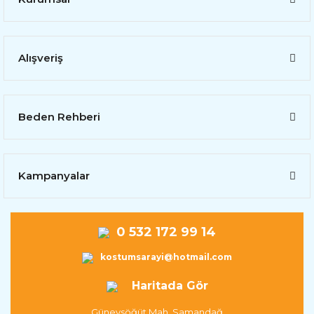
Alışveriş
Beden Rehberi
Kampanyalar
0 532 172 99 14
kostumsarayi@hotmail.com
Haritada Gör
Güneysöğüt Mah. Samandağ