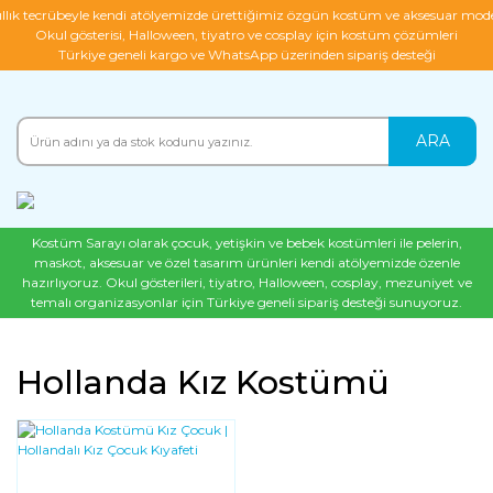
ıllık tecrübeyle kendi atölyemizde ürettiğimiz özgün kostüm ve aksesuar mode
Okul gösterisi, Halloween, tiyatro ve cosplay için kostüm çözümleri
Türkiye geneli kargo ve WhatsApp üzerinden sipariş desteği
ARA
Kostüm Sarayı olarak çocuk, yetişkin ve bebek kostümleri ile pelerin,
maskot, aksesuar ve özel tasarım ürünleri kendi atölyemizde özenle
hazırlıyoruz. Okul gösterileri, tiyatro, Halloween, cosplay, mezuniyet ve
temalı organizasyonlar için Türkiye geneli sipariş desteği sunuyoruz.
Hollanda Kız Kostümü