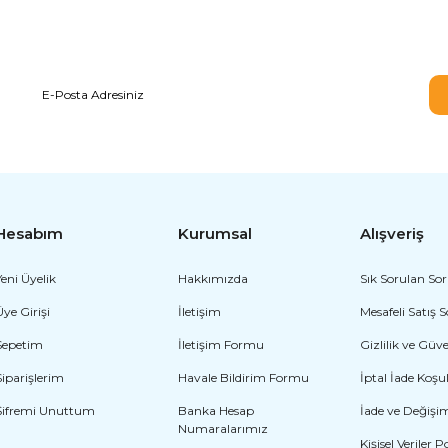
E-BÜLTEN ABONELİĞİ
Hesabım
Kurumsal
Alışveriş
Yeni Üyelik
Hakkımızda
Sık Sorulan Sor
Üye Girişi
İletişim
Mesafeli Satış 
Sepetim
İletişim Formu
Gizlilik ve Güv
Siparişlerim
Havale Bildirim Formu
İptal İade Koşul
Şifremi Unuttum
Banka Hesap
İade ve Değişi
Numaralarımız
Kişisel Veriler P