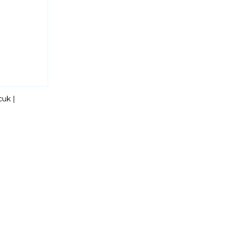
uk |
eti