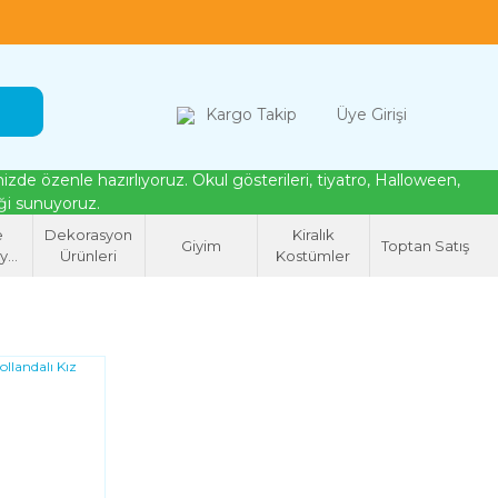
loween, tiyatro ve cosplay için kostüm çözümleri
Kargo Takip
Üye Girişi
de özenle hazırlıyoruz. Okul gösterileri, tiyatro, Halloween,
eği sunuyoruz.
e
Dekorasyon
Kiralık
Giyim
Toptan Satış
syon
Ürünleri
Kostümler
eri