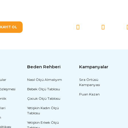
SOSYAL MEDYA'DA BİZ
KAYIT OL
Beden Rehberi
Kampanyalar
ular
Nasıl Ölçü Almalıyım
Sıra Örtüsü
Kampanyası
Sözleşmesi
Bebek Ölçü Tablosu
Puan Kazan
enlik
Çocuk Ölçü Tablosu
lari
Yetişkin Kadın Ölçü
Tablosu
m
Yetişkin Erkek Ölçü
olitikası
Tablosu