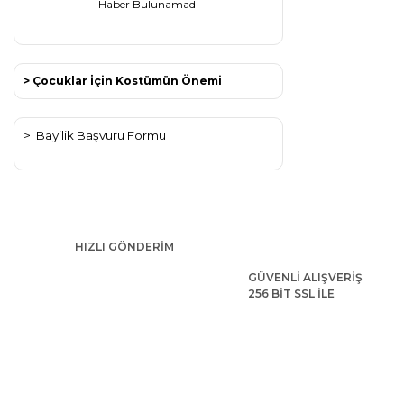
Haber Bulunamadı
> Çocuklar İçin Kostümün Önemi
>
Bayilik Başvuru Formu
HIZLI GÖNDERİM
GÜVENLİ ALIŞVERİŞ
256 BİT SSL İLE