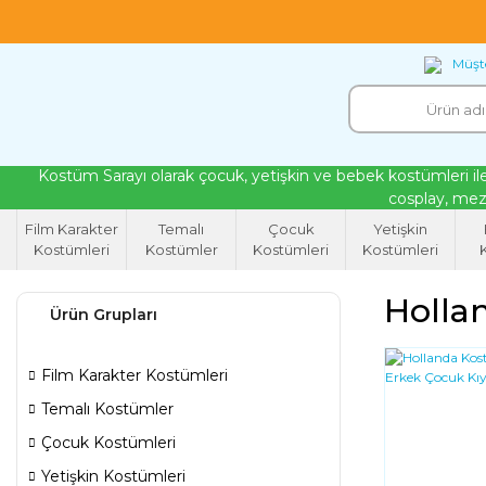
18 yıllık tecrübeyle kendi atölyemizde ürettiğ
Müşte
Kostüm Sarayı olarak çocuk, yetişkin ve bebek kostümleri ile
cosplay, mezu
Film Karakter
Temalı
Çocuk
Yetişkin
Kostümleri
Kostümler
Kostümleri
Kostümleri
K
Holla
Ürün Grupları
Film Karakter Kostümleri
Temalı Kostümler
Çocuk Kostümleri
Yetişkin Kostümleri