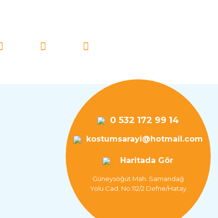
İ TAKİP EDİN!
0 532 172 99 14
kostumsarayi@hotmail.com
Haritada Gör
Güneysöğüt Mah. Samandağ
Yolu Cad. No:112/2 Defne/Hatay