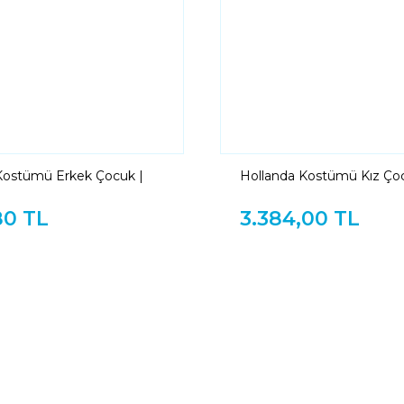
Kostümü Erkek Çocuk |
Hollanda Kostümü Kız Çoc
 Erkek Çocuk Kıyafeti
Hollandalı Kız Çocuk Kıyaf
80 TL
3.384,00 TL