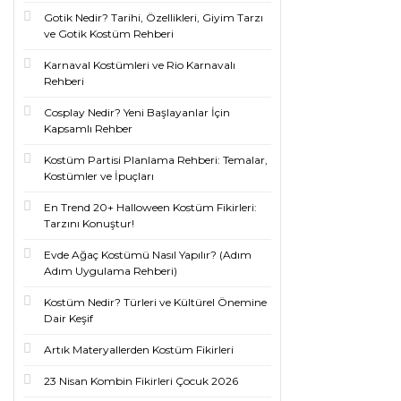
Gotik Nedir? Tarihi, Özellikleri, Giyim Tarzı
ve Gotik Kostüm Rehberi
Karnaval Kostümleri ve Rio Karnavalı
Rehberi
Cosplay Nedir? Yeni Başlayanlar İçin
Kapsamlı Rehber
Kostüm Partisi Planlama Rehberi: Temalar,
Kostümler ve İpuçları
En Trend 20+ Halloween Kostüm Fikirleri:
Tarzını Konuştur!
Evde Ağaç Kostümü Nasıl Yapılır? (Adım
Adım Uygulama Rehberi)
Kostüm Nedir? Türleri ve Kültürel Önemine
Dair Keşif
Artık Materyallerden Kostüm Fikirleri
23 Nisan Kombin Fikirleri Çocuk 2026