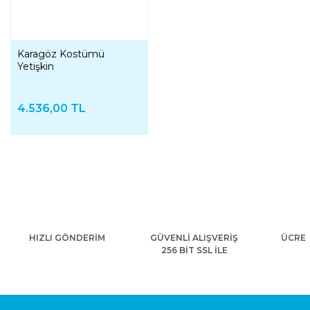
Karagöz Kostümü
Yetişkin
4.536,00 TL
HIZLI GÖNDERİM
GÜVENLİ ALIŞVERİŞ
ÜCRET
256 BİT SSL İLE