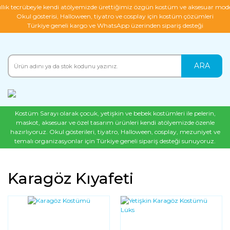
ıllık tecrübeyle kendi atölyemizde ürettiğimiz özgün kostüm ve aksesuar mode
Okul gösterisi, Halloween, tiyatro ve cosplay için kostüm çözümleri
Türkiye geneli kargo ve WhatsApp üzerinden sipariş desteği
ARA
Kostüm Sarayı olarak çocuk, yetişkin ve bebek kostümleri ile pelerin,
maskot, aksesuar ve özel tasarım ürünleri kendi atölyemizde özenle
hazırlıyoruz. Okul gösterileri, tiyatro, Halloween, cosplay, mezuniyet ve
temalı organizasyonlar için Türkiye geneli sipariş desteği sunuyoruz.
Karagöz Kıyafeti