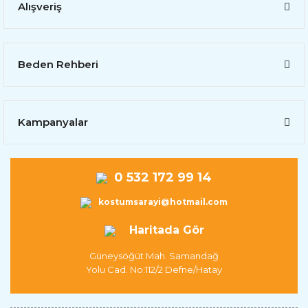
Alışveriş
Beden Rehberi
Kampanyalar
0 532 172 99 14
kostumsarayi@hotmail.com
Haritada Gör
Güneysöğüt Mah. Samandağ
Yolu Cad. No:112/2 Defne/Hatay