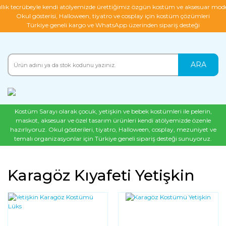
ıllık tecrübeyle kendi atölyemizde ürettiğimiz özgün kostüm ve aksesuar mode
Okul gösterisi, Halloween, tiyatro ve cosplay için kostüm çözümleri
Türkiye geneli kargo ve WhatsApp üzerinden sipariş desteği
ARA
Kostüm Sarayı olarak çocuk, yetişkin ve bebek kostümleri ile pelerin,
maskot, aksesuar ve özel tasarım ürünleri kendi atölyemizde özenle
hazırlıyoruz. Okul gösterileri, tiyatro, Halloween, cosplay, mezuniyet ve
temalı organizasyonlar için Türkiye geneli sipariş desteği sunuyoruz.
Karagöz Kıyafeti Yetişkin