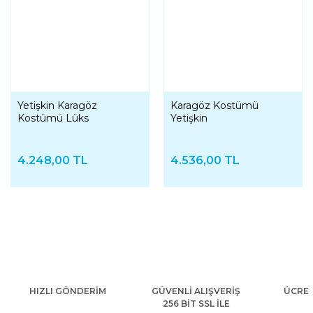
Yetişkin Karagöz
Karagöz Kostümü
Kostümü Lüks
Yetişkin
4.248,00 TL
4.536,00 TL
HIZLI GÖNDERİM
GÜVENLİ ALIŞVERİŞ
ÜCRET
256 BİT SSL İLE