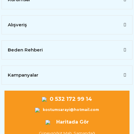
Alışveriş
Beden Rehberi
Kampanyalar
0 532 172 99 14
kostumsarayi@hotmail.com
Haritada Gör
Güneysöğüt Mah. Samandağ