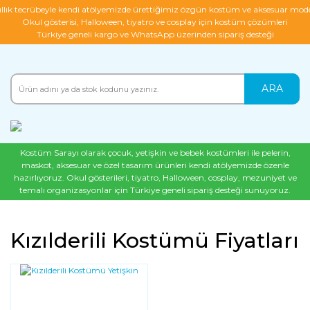
ıllık tecrübeyle kendi atölyemizde ürettiğimiz özgün kostüm ve aksesuar mode
Okul gösterisi, Halloween, tiyatro ve cosplay için kostüm çözümleri
Türkiye geneli kargo ve WhatsApp üzerinden sipariş desteği
ARA
Kostüm Sarayı olarak çocuk, yetişkin ve bebek kostümleri ile pelerin,
maskot, aksesuar ve özel tasarım ürünleri kendi atölyemizde özenle
hazırlıyoruz. Okul gösterileri, tiyatro, Halloween, cosplay, mezuniyet ve
temalı organizasyonlar için Türkiye geneli sipariş desteği sunuyoruz.
Kızılderili Kostümü Fiyatları