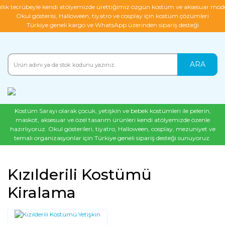
ıllık tecrübeyle kendi atölyemizde ürettiğimiz özgün kostüm ve aksesuar mode
Okul gösterisi, Halloween, tiyatro ve cosplay için kostüm çözümleri
Türkiye geneli kargo ve WhatsApp üzerinden sipariş desteği
ARA
Kostüm Sarayı olarak çocuk, yetişkin ve bebek kostümleri ile pelerin,
maskot, aksesuar ve özel tasarım ürünleri kendi atölyemizde özenle
hazırlıyoruz. Okul gösterileri, tiyatro, Halloween, cosplay, mezuniyet ve
temalı organizasyonlar için Türkiye geneli sipariş desteği sunuyoruz.
Kızılderili Kostümü
Kiralama