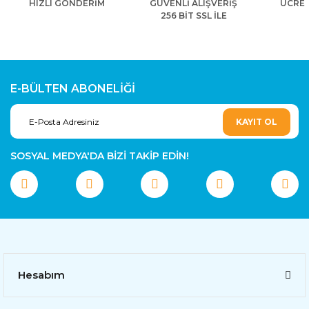
HIZLI GÖNDERİM
GÜVENLİ ALIŞVERİŞ
ÜCRET
256 BİT SSL İLE
E-BÜLTEN ABONELİĞİ
KAYIT OL
SOSYAL MEDYA'DA BİZİ TAKİP EDİN!
Hesabım