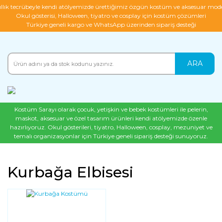
ıllık tecrübeyle kendi atölyemizde ürettiğimiz özgün kostüm ve aksesuar mode
Okul gösterisi, Halloween, tiyatro ve cosplay için kostüm çözümleri
Türkiye geneli kargo ve WhatsApp üzerinden sipariş desteği
ARA
Kostüm Sarayı olarak çocuk, yetişkin ve bebek kostümleri ile pelerin,
maskot, aksesuar ve özel tasarım ürünleri kendi atölyemizde özenle
hazırlıyoruz. Okul gösterileri, tiyatro, Halloween, cosplay, mezuniyet ve
temalı organizasyonlar için Türkiye geneli sipariş desteği sunuyoruz.
Kurbağa Elbisesi