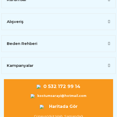
Alışveriş
Beden Rehberi
Kampanyalar
0 532 172 99 14
kostumsarayi@hotmail.com
Haritada Gör
Güneysöğüt Mah. Samandağ