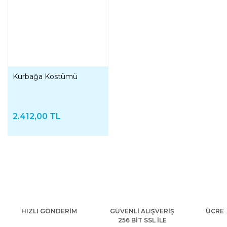
Kurbağa Kostümü
2.412,00 TL
HIZLI GÖNDERİM
GÜVENLİ ALIŞVERİŞ
ÜCRET
256 BİT SSL İLE