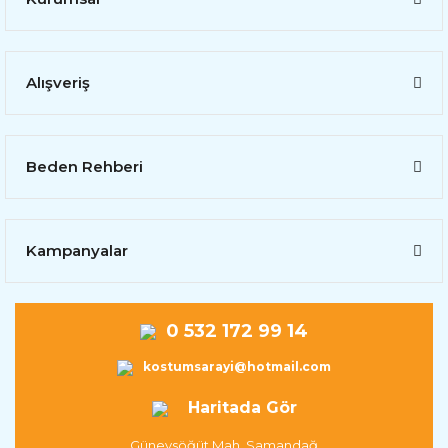
Alışveriş
Beden Rehberi
Kampanyalar
0 532 172 99 14
kostumsarayi@hotmail.com
Haritada Gör
Güneysöğüt Mah. Samandağ