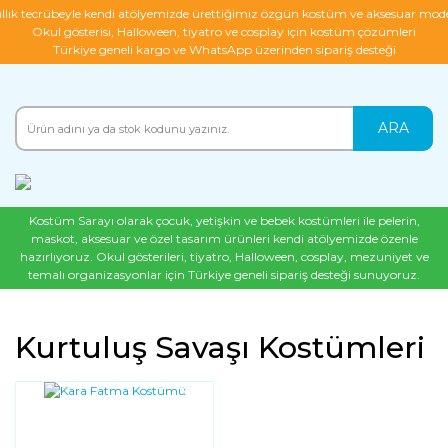
ıllık tecrübeyle kendi atölyemizde ürettiğimiz özgün kostüm ve aksesuar mode
Okul gösterisi, Halloween, tiyatro ve cosplay için kostüm çözümleri
Türkiye geneli kargo ve WhatsApp üzerinden sipariş desteği
ARA
Kostüm Sarayı olarak çocuk, yetişkin ve bebek kostümleri ile pelerin,
maskot, aksesuar ve özel tasarım ürünleri kendi atölyemizde özenle
hazırlıyoruz. Okul gösterileri, tiyatro, Halloween, cosplay, mezuniyet ve
temalı organizasyonlar için Türkiye geneli sipariş desteği sunuyoruz.
Kurtuluş Savaşı Kostümleri
YENI