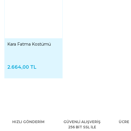
Kara Fatma Kostümü
2.664,00 TL
HIZLI GÖNDERİM
GÜVENLİ ALIŞVERİŞ
ÜCRET
256 BİT SSL İLE