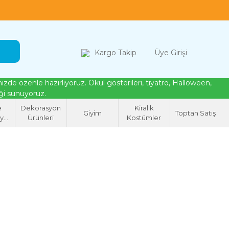
loween, tiyatro ve cosplay için kostüm çözümleri
Kargo Takip
Üye Girişi
de özenle hazırlıyoruz. Okul gösterileri, tiyatro, Halloween,
eği sunuyoruz.
e
Dekorasyon
Kiralık
Giyim
Toptan Satış
syon
Ürünleri
Kostümler
eri