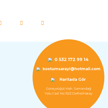
İ TAKİP EDİN!
0 532 172 99 14
kostumsarayi@hotmail.com
Haritada Gör
Güneysöğüt Mah. Samandağ
Yolu Cad. No:112/2 Defne/Hatay