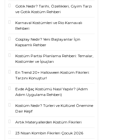
Gotik Nedir? Tarihi, Özellikleri, Giyim Tarzı
ve Gotik Kostüm Rehberi
Karnaval Kostümleri ve Rio Karnavalı
Rehberi
Cosplay Nedir? Yeni Başlayanlar İçin
Kapsamlı Rehber
Kostüm Partisi Planlama Rehberi: Temalar,
Kostümler ve İpuçları
En Trend 20+ Halloween Kostüm Fikirleri:
Tarzını Konuştur!
Evde Ağaç Kostümü Nasıl Yapılır? (Adım
Adım Uygulama Rehberi)
Kostüm Nedir? Türleri ve Kültürel Önemine
Dair Keşif
Artık Materyallerden Kostüm Fikirleri
23 Nisan Kombin Fikirleri Çocuk 2026