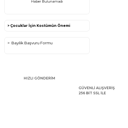
Haber Bulunamadı
> Çocuklar İçin Kostümün Önemi
>
Bayilik Başvuru Formu
HIZLI GÖNDERİM
GÜVENLİ ALIŞVERİŞ
256 BİT SSL İLE