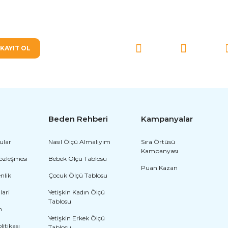
SOSYAL MEDYA'DA BİZ
KAYIT OL
Beden Rehberi
Kampanyalar
ular
Nasıl Ölçü Almalıyım
Sıra Örtüsü
Kampanyası
Sözleşmesi
Bebek Ölçü Tablosu
Puan Kazan
enlik
Çocuk Ölçü Tablosu
lari
Yetişkin Kadın Ölçü
Tablosu
m
Yetişkin Erkek Ölçü
olitikası
Tablosu