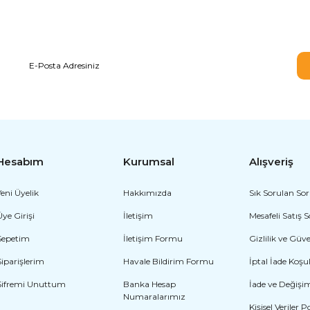
E-BÜLTEN ABONELİĞİ
Hesabım
Kurumsal
Alışveriş
Yeni Üyelik
Hakkımızda
Sık Sorulan Sor
Üye Girişi
İletişim
Mesafeli Satış 
Sepetim
İletişim Formu
Gizlilik ve Güv
Siparişlerim
Havale Bildirim Formu
İptal İade Koşul
Şifremi Unuttum
Banka Hesap
İade ve Değişi
Numaralarımız
Kişisel Veriler P