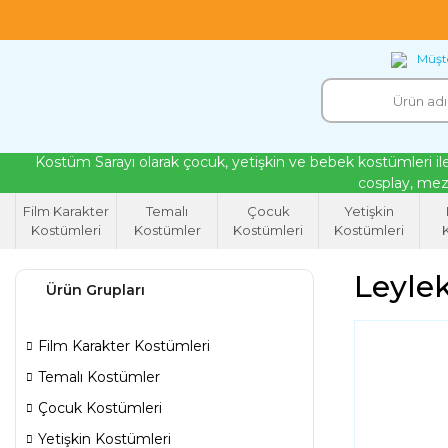
18 yıllık tecrübeyle kendi atölyemizde ürettiğ
Müşte
Kostüm Sarayı olarak çocuk, yetişkin ve bebek kostümleri ile
cosplay, mezu
Film Karakter
Temalı
Çocuk
Yetişkin
Kostümleri
Kostümler
Kostümleri
Kostümleri
K
Leylek
Ürün Grupları
Film Karakter Kostümleri
Temalı Kostümler
Çocuk Kostümleri
Yetişkin Kostümleri