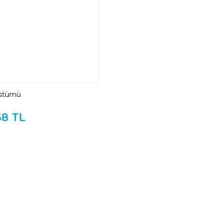
ostümü
68 TL