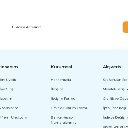
E-BÜLTEN ABONELİĞİ
Hesabım
Kurumsal
Alışveriş
Yeni Üyelik
Hakkımızda
Sık Sorulan Sor
Üye Girişi
İletişim
Mesafeli Satış 
Sepetim
İletişim Formu
Gizlilik ve Güv
Siparişlerim
Havale Bildirim Formu
İptal İade Koşul
Şifremi Unuttum
Banka Hesap
İade ve Değişi
Numaralarımız
Kişisel Veriler P