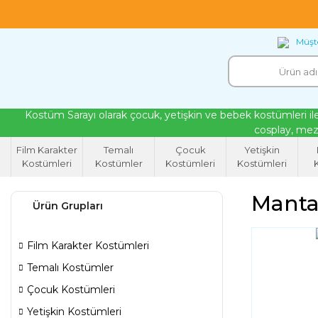
18 yıllık tecrübeyle kendi atölyemizde ürettiğ
Müşte
Kostüm Sarayı olarak çocuk, yetişkin ve bebek kostümleri ile
cosplay, mezu
Film Karakter
Temalı
Çocuk
Yetişkin
Kostümleri
Kostümler
Kostümleri
Kostümleri
K
Mantar
Ürün Grupları
Film Karakter Kostümleri
Temalı Kostümler
Çocuk Kostümleri
Yetişkin Kostümleri