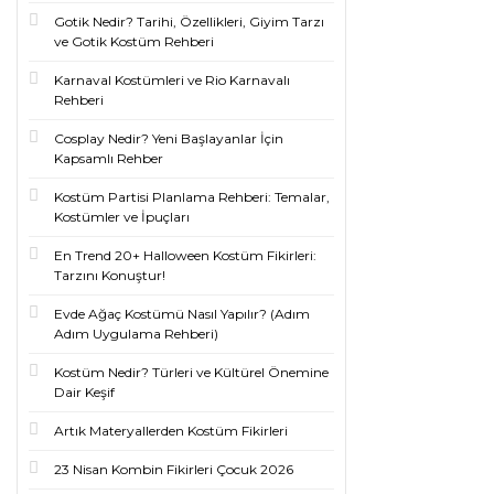
Gotik Nedir? Tarihi, Özellikleri, Giyim Tarzı
ve Gotik Kostüm Rehberi
Karnaval Kostümleri ve Rio Karnavalı
Rehberi
Cosplay Nedir? Yeni Başlayanlar İçin
Kapsamlı Rehber
Kostüm Partisi Planlama Rehberi: Temalar,
Kostümler ve İpuçları
En Trend 20+ Halloween Kostüm Fikirleri:
Tarzını Konuştur!
Evde Ağaç Kostümü Nasıl Yapılır? (Adım
Adım Uygulama Rehberi)
Kostüm Nedir? Türleri ve Kültürel Önemine
Dair Keşif
Artık Materyallerden Kostüm Fikirleri
23 Nisan Kombin Fikirleri Çocuk 2026