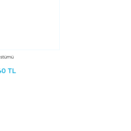
ostümü
40 TL