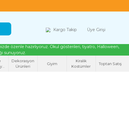
loween, tiyatro ve cosplay için kostüm çözümleri
Kargo Takip
Üye Girişi
de özenle hazırlıyoruz. Okul gösterileri, tiyatro, Halloween,
eği sunuyoruz.
e
Dekorasyon
Kiralık
Giyim
Toptan Satış
syon
Ürünleri
Kostümler
eri