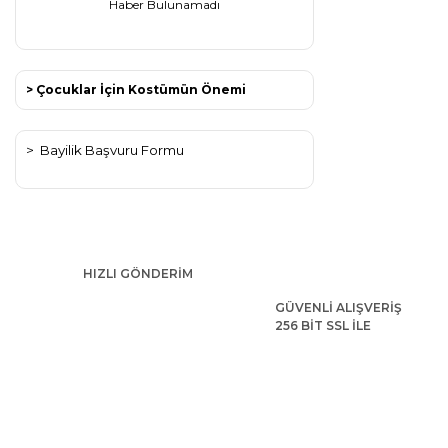
Haber Bulunamadı
> Çocuklar İçin Kostümün Önemi
>
Bayilik Başvuru Formu
HIZLI GÖNDERİM
GÜVENLİ ALIŞVERİŞ
256 BİT SSL İLE