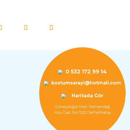
İ TAKİP EDİN!
0 532 172 99 14
kostumsarayi@hotmail.com
Haritada Gör
Güneysöğüt Mah. Samandağ
Yolu Cad. No:112/2 Defne/Hatay