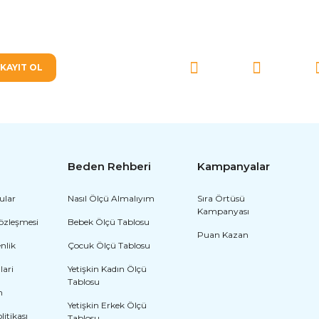
SOSYAL MEDYA'DA BİZ
KAYIT OL
Beden Rehberi
Kampanyalar
ular
Nasıl Ölçü Almalıyım
Sıra Örtüsü
Kampanyası
Sözleşmesi
Bebek Ölçü Tablosu
Puan Kazan
enlik
Çocuk Ölçü Tablosu
lari
Yetişkin Kadın Ölçü
Tablosu
m
Yetişkin Erkek Ölçü
olitikası
Tablosu