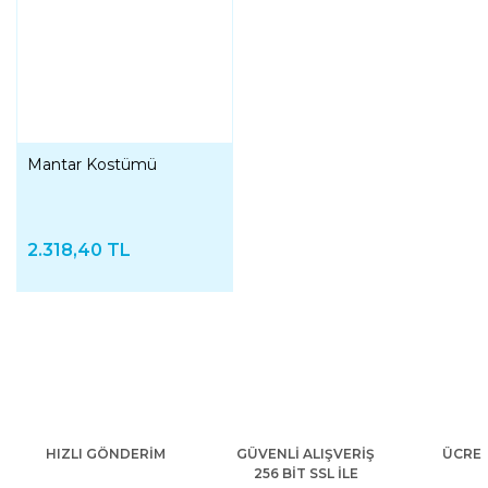
Mantar Kostümü
2.318,40 TL
HIZLI GÖNDERİM
GÜVENLİ ALIŞVERİŞ
ÜCRET
256 BİT SSL İLE