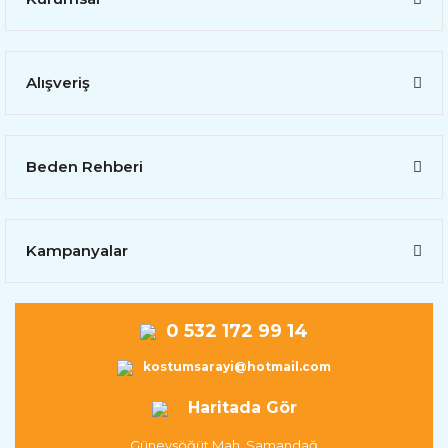
Alışveriş
Beden Rehberi
Kampanyalar
0 532 172 99 14
kostumsarayi@hotmail.com
Haritada Gör
Güneysöğüt Mah. Samandağ