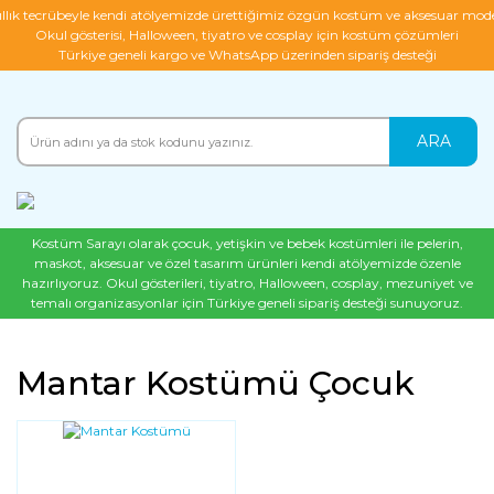
ıllık tecrübeyle kendi atölyemizde ürettiğimiz özgün kostüm ve aksesuar mode
Okul gösterisi, Halloween, tiyatro ve cosplay için kostüm çözümleri
Türkiye geneli kargo ve WhatsApp üzerinden sipariş desteği
ARA
Kostüm Sarayı olarak çocuk, yetişkin ve bebek kostümleri ile pelerin,
maskot, aksesuar ve özel tasarım ürünleri kendi atölyemizde özenle
hazırlıyoruz. Okul gösterileri, tiyatro, Halloween, cosplay, mezuniyet ve
temalı organizasyonlar için Türkiye geneli sipariş desteği sunuyoruz.
Mantar Kostümü Çocuk