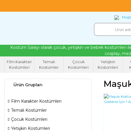
18 yıllık tecrübeyle kendi atölyemizde ürettiğ
Müşte
Kostüm Sarayı olarak çocuk, yetişkin ve bebek kostümleri ile
cosplay, mezu
Film Karakter
Temalı
Çocuk
Yetişkin
Kostümleri
Kostümler
Kostümleri
Kostümleri
K
Maşuk 
Ürün Grupları
Film Karakter Kostümleri
Temalı Kostümler
Çocuk Kostümleri
Yetişkin Kostümleri