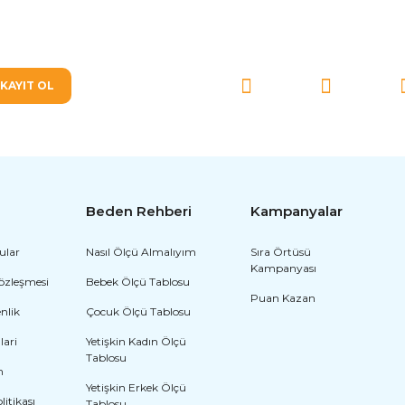
SOSYAL MEDYA'DA BİZ
KAYIT OL
Beden Rehberi
Kampanyalar
ular
Nasıl Ölçü Almalıyım
Sıra Örtüsü
Kampanyası
Sözleşmesi
Bebek Ölçü Tablosu
Puan Kazan
enlik
Çocuk Ölçü Tablosu
lari
Yetişkin Kadın Ölçü
Tablosu
m
Yetişkin Erkek Ölçü
olitikası
Tablosu