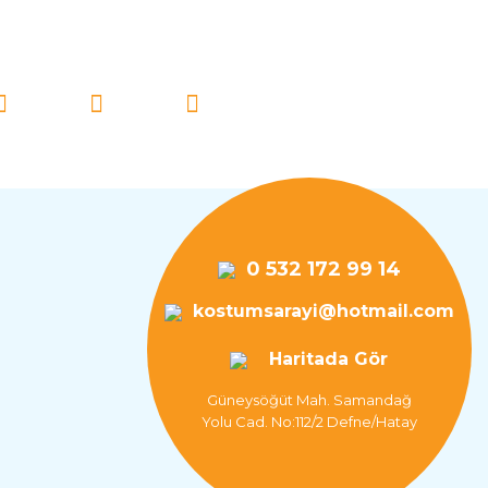
İ TAKİP EDİN!
0 532 172 99 14
kostumsarayi@hotmail.com
Haritada Gör
Güneysöğüt Mah. Samandağ
Yolu Cad. No:112/2 Defne/Hatay