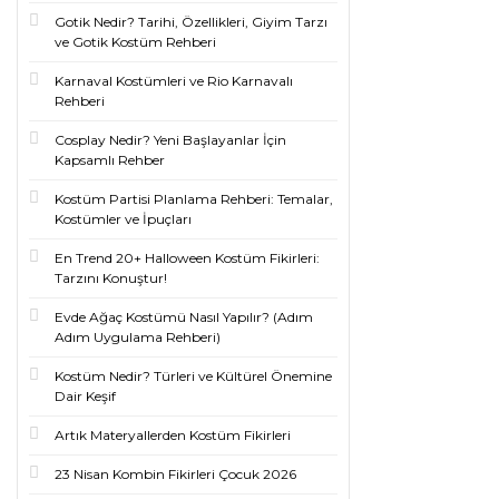
Gotik Nedir? Tarihi, Özellikleri, Giyim Tarzı
ve Gotik Kostüm Rehberi
Karnaval Kostümleri ve Rio Karnavalı
Rehberi
Cosplay Nedir? Yeni Başlayanlar İçin
Kapsamlı Rehber
Kostüm Partisi Planlama Rehberi: Temalar,
Kostümler ve İpuçları
En Trend 20+ Halloween Kostüm Fikirleri:
Tarzını Konuştur!
Evde Ağaç Kostümü Nasıl Yapılır? (Adım
Adım Uygulama Rehberi)
Kostüm Nedir? Türleri ve Kültürel Önemine
Dair Keşif
Artık Materyallerden Kostüm Fikirleri
23 Nisan Kombin Fikirleri Çocuk 2026