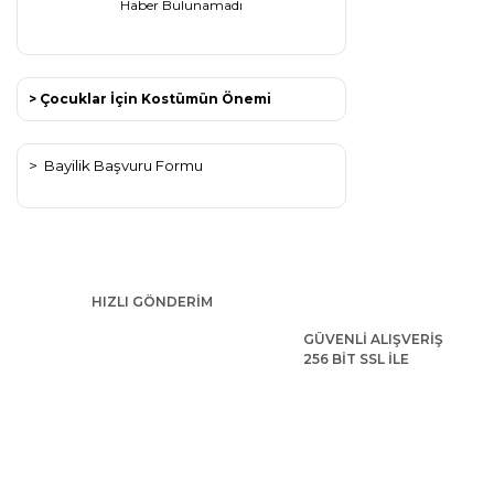
Haber Bulunamadı
> Çocuklar İçin Kostümün Önemi
>
Bayilik Başvuru Formu
HIZLI GÖNDERİM
GÜVENLİ ALIŞVERİŞ
256 BİT SSL İLE