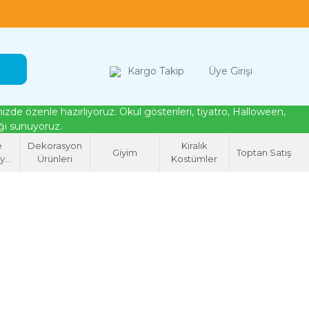
loween, tiyatro ve cosplay için kostüm çözümleri
Kargo Takip
Üye Girişi
de özenle hazırlıyoruz. Okul gösterileri, tiyatro, Halloween,
eği sunuyoruz.
e
Dekorasyon
Kiralık
Giyim
Toptan Satış
syon
Ürünleri
Kostümler
eri