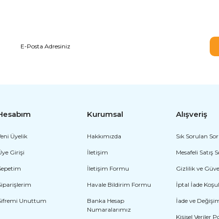
E-BÜLTEN ABONELİĞİ
Hesabım
Kurumsal
Alışveriş
Yeni Üyelik
Hakkımızda
Sık Sorulan Sor
Üye Girişi
İletişim
Mesafeli Satış 
Sepetim
İletişim Formu
Gizlilik ve Güv
Siparişlerim
Havale Bildirim Formu
İptal İade Koşul
Şifremi Unuttum
Banka Hesap
İade ve Değişi
Numaralarımız
Kişisel Veriler P