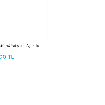
ümü Yetişkin | Aşuk İle
erisi İçin 1 Adet Maşuk
,00 TL