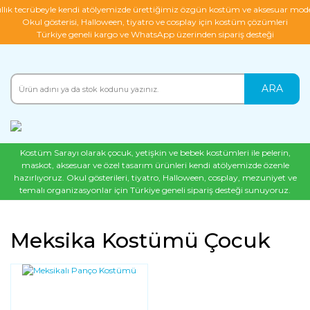
ıllık tecrübeyle kendi atölyemizde ürettiğimiz özgün kostüm ve aksesuar mode
Okul gösterisi, Halloween, tiyatro ve cosplay için kostüm çözümleri
Türkiye geneli kargo ve WhatsApp üzerinden sipariş desteği
ARA
Kostüm Sarayı olarak çocuk, yetişkin ve bebek kostümleri ile pelerin,
maskot, aksesuar ve özel tasarım ürünleri kendi atölyemizde özenle
hazırlıyoruz. Okul gösterileri, tiyatro, Halloween, cosplay, mezuniyet ve
temalı organizasyonlar için Türkiye geneli sipariş desteği sunuyoruz.
Meksika Kostümü Çocuk