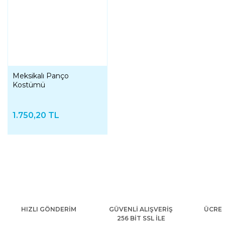
Meksikalı Panço
Kostümü
1.750,20 TL
HIZLI GÖNDERİM
GÜVENLİ ALIŞVERİŞ
ÜCRET
256 BİT SSL İLE