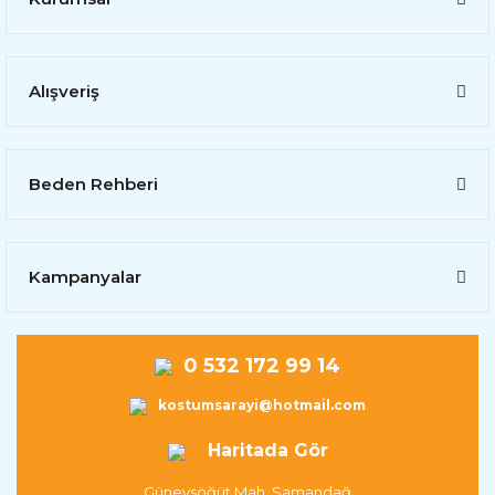
Alışveriş
Beden Rehberi
Kampanyalar
0 532 172 99 14
kostumsarayi@hotmail.com
Haritada Gör
Güneysöğüt Mah. Samandağ