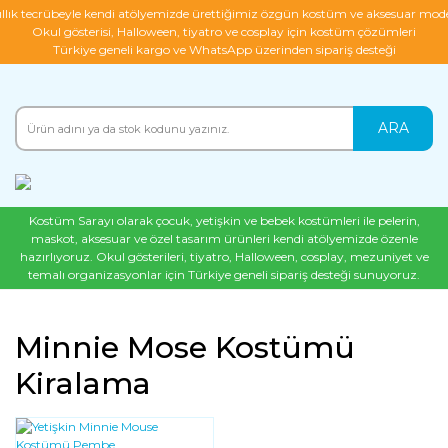
ıllık tecrübeyle kendi atölyemizde ürettiğimiz özgün kostüm ve aksesuar mode
Okul gösterisi, Halloween, tiyatro ve cosplay için kostüm çözümleri
Türkiye geneli kargo ve WhatsApp üzerinden sipariş desteği
ARA
Kostüm Sarayı olarak çocuk, yetişkin ve bebek kostümleri ile pelerin,
maskot, aksesuar ve özel tasarım ürünleri kendi atölyemizde özenle
hazırlıyoruz. Okul gösterileri, tiyatro, Halloween, cosplay, mezuniyet ve
temalı organizasyonlar için Türkiye geneli sipariş desteği sunuyoruz.
Minnie Mose Kostümü
Kiralama