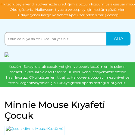
ıllık tecrübeyle kendi atölyemizde ürettiğimiz özgün kostüm ve aksesuar mode
Okul gösterisi, Halloween, tiyatro ve cosplay için kostüm çözümleri
Türkiye geneli kargo ve WhatsApp üzerinden sipariş desteği
ARA
Kostüm Sarayı olarak çocuk, yetişkin ve bebek kostümleri ile pelerin,
maskot, aksesuar ve özel tasarım ürünleri kendi atölyemizde özenle
hazırlıyoruz. Okul gösterileri, tiyatro, Halloween, cosplay, mezuniyet ve
temalı organizasyonlar için Türkiye geneli sipariş desteği sunuyoruz.
Minnie Mouse Kıyafeti
Çocuk