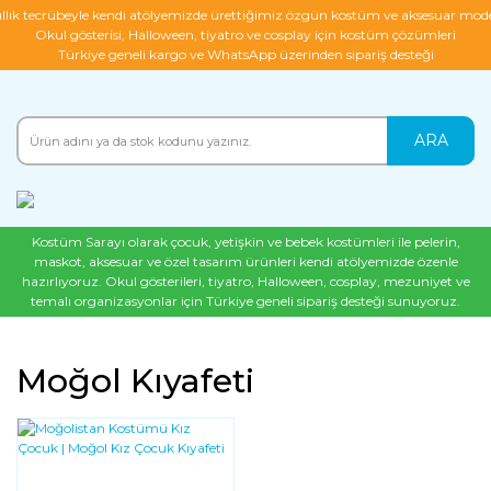
ıllık tecrübeyle kendi atölyemizde ürettiğimiz özgün kostüm ve aksesuar mode
Okul gösterisi, Halloween, tiyatro ve cosplay için kostüm çözümleri
Türkiye geneli kargo ve WhatsApp üzerinden sipariş desteği
ARA
Kostüm Sarayı olarak çocuk, yetişkin ve bebek kostümleri ile pelerin,
maskot, aksesuar ve özel tasarım ürünleri kendi atölyemizde özenle
hazırlıyoruz. Okul gösterileri, tiyatro, Halloween, cosplay, mezuniyet ve
temalı organizasyonlar için Türkiye geneli sipariş desteği sunuyoruz.
Moğol Kıyafeti
YENI