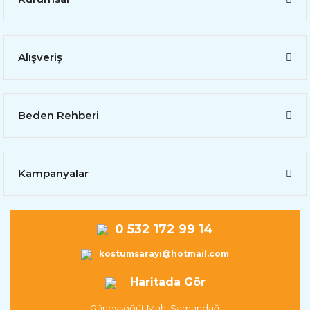
Alışveriş
Beden Rehberi
Kampanyalar
0 532 172 99 14
kostumsarayi@hotmail.com
Haritada Gör
Güneysöğüt Mah. Samandağ