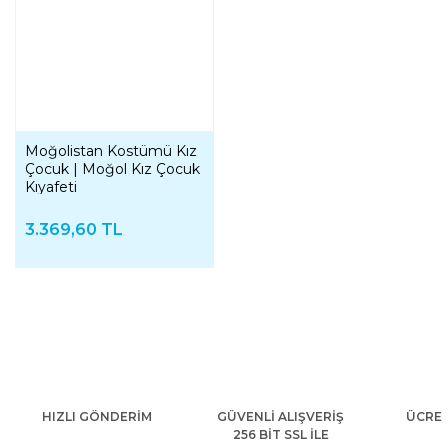
Moğolistan Kostümü Kız
Çocuk | Moğol Kız Çocuk
Kıyafeti
3.369,60 TL
HIZLI GÖNDERİM
GÜVENLİ ALIŞVERİŞ
ÜCRET
256 BİT SSL İLE