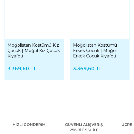
Moğolistan Kostümü Kız
Moğolistan Kostümü
Çocuk | Moğol Kız Çocuk
Erkek Çocuk | Moğol
Kıyafeti
Erkek Çocuk Kıyafeti
3.369,60 TL
3.369,60 TL
HIZLI GÖNDERİM
GÜVENLİ ALIŞVERİŞ
ÜCRET
256 BİT SSL İLE