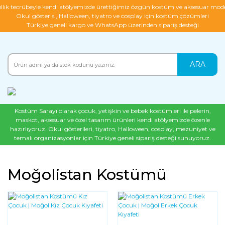
ıllık tecrübeyle kendi atölyemizde ürettiğimiz özgün kostüm ve aksesuar mode
Okul gösterisi, Halloween, tiyatro ve cosplay için kostüm çözümleri
Türkiye geneli kargo ve WhatsApp üzerinden sipariş desteği
ARA
Kostüm Sarayı olarak çocuk, yetişkin ve bebek kostümleri ile pelerin,
maskot, aksesuar ve özel tasarım ürünleri kendi atölyemizde özenle
hazırlıyoruz. Okul gösterileri, tiyatro, Halloween, cosplay, mezuniyet ve
temalı organizasyonlar için Türkiye geneli sipariş desteği sunuyoruz.
Moğolistan Kostümü
YENI
YENI