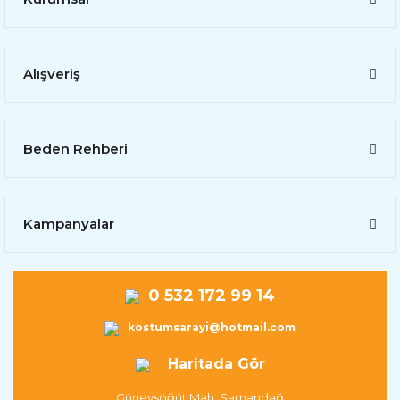
Alışveriş
Beden Rehberi
Kampanyalar
0 532 172 99 14
kostumsarayi@hotmail.com
Haritada Gör
Güneysöğüt Mah. Samandağ