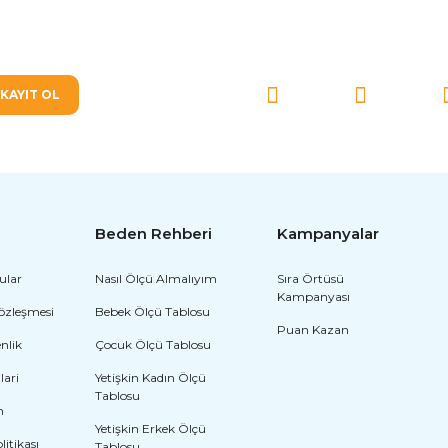
SOSYAL MEDYA'DA BİZ
KAYIT OL
Beden Rehberi
Kampanyalar
ular
Nasıl Ölçü Almalıyım
Sıra Örtüsü
Kampanyası
Sözleşmesi
Bebek Ölçü Tablosu
Puan Kazan
enlik
Çocuk Ölçü Tablosu
lari
Yetişkin Kadın Ölçü
Tablosu
m
Yetişkin Erkek Ölçü
olitikası
Tablosu