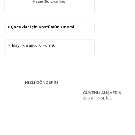
Haber Bulunamadı
> Çocuklar İçin Kostümün Önemi
>
Bayilik Başvuru Formu
HIZLI GÖNDERİM
GÜVENLİ ALIŞVERİŞ
256 BİT SSL İLE