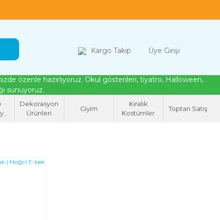
loween, tiyatro ve cosplay için kostüm çözümleri
Kargo Takip
Üye Girişi
de özenle hazırlıyoruz. Okul gösterileri, tiyatro, Halloween,
eği sunuyoruz.
e
Dekorasyon
Kiralık
Giyim
Toptan Satış
syon
Ürünleri
Kostümler
eri
YENI