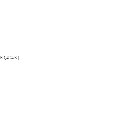
k Çocuk |
ti