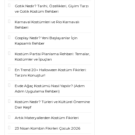
Gotik Nedir? Tarihi, Özellikleri, Giyim Tarzı
ve Gotik Kostüm Rehberi
Karnaval Kostümleri ve Rio Karnavalı
Rehberi
Cosplay Nedir? Yeni Başlayanlar İçin
Kapsamlı Rehber
Kostüm Partisi Planlama Rehberi: Temalar,
Kostümler ve İpuçları
En Trend 20+ Halloween Kostüm Fikirleri:
Tarzını Konuştur!
Evde Ağaç Kostümü Nasıl Yapılır? (Adım
Adım Uygulama Rehberi)
Kostüm Nedir? Türleri ve Kültürel Önemine
Dair Keşif
Artık Materyallerden Kostüm Fikirleri
23 Nisan Kombin Fikirleri Çocuk 2026