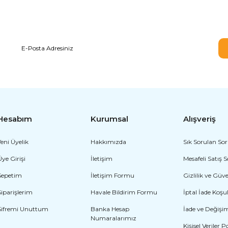
E-BÜLTEN ABONELİĞİ
Hesabım
Kurumsal
Alışveriş
Yeni Üyelik
Hakkımızda
Sık Sorulan Sor
Üye Girişi
İletişim
Mesafeli Satış 
Sepetim
İletişim Formu
Gizlilik ve Güv
Siparişlerim
Havale Bildirim Formu
İptal İade Koşul
Şifremi Unuttum
Banka Hesap
İade ve Değişi
Numaralarımız
Kişisel Veriler P