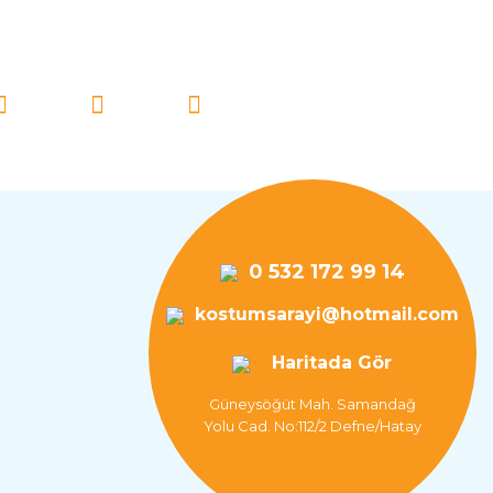
İ TAKİP EDİN!
0 532 172 99 14
kostumsarayi@hotmail.com
Haritada Gör
Güneysöğüt Mah. Samandağ
Yolu Cad. No:112/2 Defne/Hatay