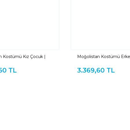
n Kostümü Kız Çocuk |
Moğolistan Kostümü Erke
Çocuk Kıyafeti
Moğol Erkek Çocuk Kıyafe
60 TL
3.369,60 TL