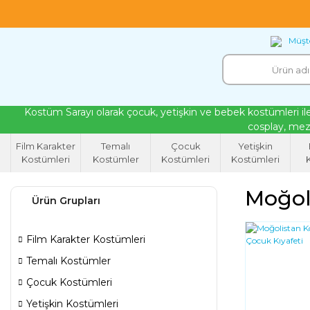
18 yıllık tecrübeyle kendi atölyemizde ürettiğ
Müşte
Kostüm Sarayı olarak çocuk, yetişkin ve bebek kostümleri ile
cosplay, mezu
Film Karakter
Temalı
Çocuk
Yetişkin
Kostümleri
Kostümler
Kostümleri
Kostümleri
K
Moğol
Ürün Grupları
Film Karakter Kostümleri
Temalı Kostümler
Çocuk Kostümleri
Yetişkin Kostümleri