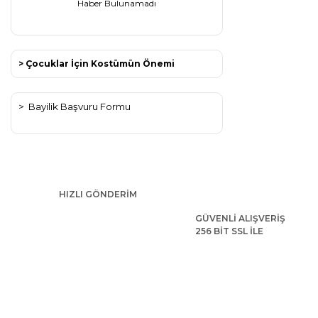
Haber Bulunamadı
> Çocuklar İçin Kostümün Önemi
>
Bayilik Başvuru Formu
HIZLI GÖNDERİM
GÜVENLİ ALIŞVERİŞ
256 BİT SSL İLE