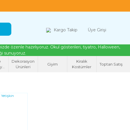
loween, tiyatro ve cosplay için kostüm çözümleri
Kargo Takip
Üye Girişi
de özenle hazırlıyoruz. Okul gösterileri, tiyatro, Halloween,
eği sunuyoruz.
e
Dekorasyon
Kiralık
Giyim
Toptan Satış
syon
Ürünleri
Kostümler
eri