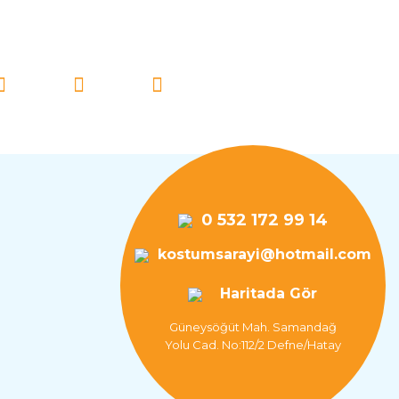
İ TAKİP EDİN!
0 532 172 99 14
kostumsarayi@hotmail.com
Haritada Gör
Güneysöğüt Mah. Samandağ
Yolu Cad. No:112/2 Defne/Hatay