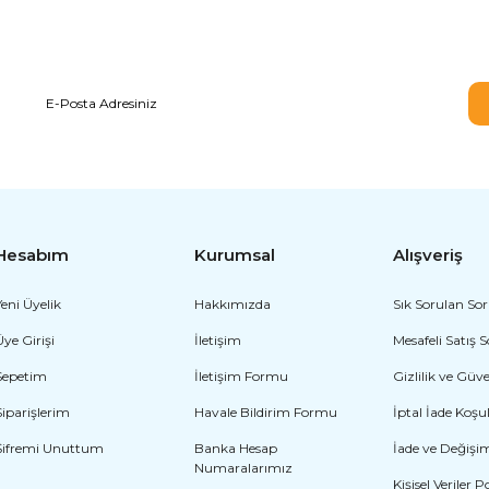
E-BÜLTEN ABONELİĞİ
Hesabım
Kurumsal
Alışveriş
Yeni Üyelik
Hakkımızda
Sık Sorulan Sor
Üye Girişi
İletişim
Mesafeli Satış 
Sepetim
İletişim Formu
Gizlilik ve Güv
Siparişlerim
Havale Bildirim Formu
İptal İade Koşul
Şifremi Unuttum
Banka Hesap
İade ve Değişi
Numaralarımız
Kişisel Veriler P