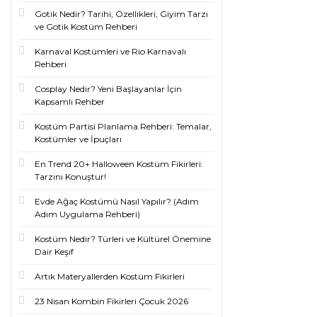
Gotik Nedir? Tarihi, Özellikleri, Giyim Tarzı
ve Gotik Kostüm Rehberi
Karnaval Kostümleri ve Rio Karnavalı
Rehberi
Cosplay Nedir? Yeni Başlayanlar İçin
Kapsamlı Rehber
Kostüm Partisi Planlama Rehberi: Temalar,
Kostümler ve İpuçları
En Trend 20+ Halloween Kostüm Fikirleri:
Tarzını Konuştur!
Evde Ağaç Kostümü Nasıl Yapılır? (Adım
Adım Uygulama Rehberi)
Kostüm Nedir? Türleri ve Kültürel Önemine
Dair Keşif
Artık Materyallerden Kostüm Fikirleri
23 Nisan Kombin Fikirleri Çocuk 2026