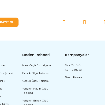
SOSYAL MEDYA'DA BİZ
KAYIT OL
Beden Rehberi
Kampanyalar
ular
Nasıl Ölçü Almalıyım
Sıra Örtüsü
Kampanyası
Sözleşmesi
Bebek Ölçü Tablosu
Puan Kazan
enlik
Çocuk Ölçü Tablosu
lari
Yetişkin Kadın Ölçü
Tablosu
m
Yetişkin Erkek Ölçü
olitikası
Tablosu