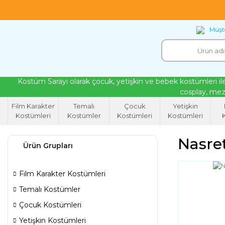
18 yıllık tecrübeyle kendi atölyemizde ürettiğ
Müşte
Kostüm Sarayı olarak çocuk, yetişkin ve bebek kostümleri ile
cosplay, mezu
Film Karakter
Temalı
Çocuk
Yetişkin
Kostümleri
Kostümler
Kostümleri
Kostümleri
K
Nasre
Ürün Grupları
Film Karakter Kostümleri
Temalı Kostümler
Çocuk Kostümleri
Yetişkin Kostümleri