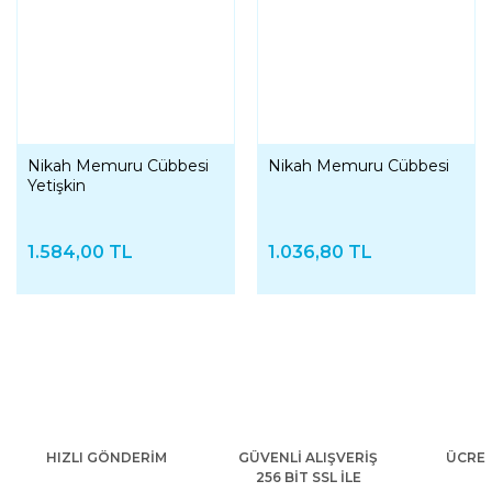
Nikah Memuru Cübbesi
Nikah Memuru Cübbesi
Yetişkin
1.584,00 TL
1.036,80 TL
HIZLI GÖNDERİM
GÜVENLİ ALIŞVERİŞ
ÜCRET
256 BİT SSL İLE