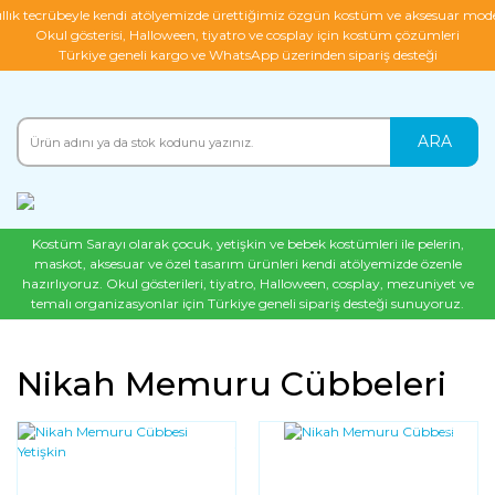
ıllık tecrübeyle kendi atölyemizde ürettiğimiz özgün kostüm ve aksesuar mode
Okul gösterisi, Halloween, tiyatro ve cosplay için kostüm çözümleri
Türkiye geneli kargo ve WhatsApp üzerinden sipariş desteği
ARA
Kostüm Sarayı olarak çocuk, yetişkin ve bebek kostümleri ile pelerin,
maskot, aksesuar ve özel tasarım ürünleri kendi atölyemizde özenle
hazırlıyoruz. Okul gösterileri, tiyatro, Halloween, cosplay, mezuniyet ve
temalı organizasyonlar için Türkiye geneli sipariş desteği sunuyoruz.
Nikah Memuru Cübbeleri
YENI