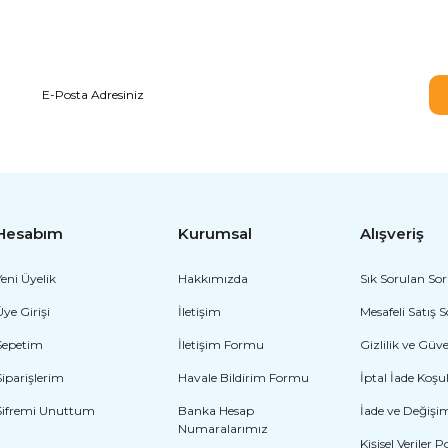
E-BÜLTEN ABONELİĞİ
Hesabım
Kurumsal
Alışveriş
Yeni Üyelik
Hakkımızda
Sık Sorulan Sor
Üye Girişi
İletişim
Mesafeli Satış 
Sepetim
İletişim Formu
Gizlilik ve Güv
Siparişlerim
Havale Bildirim Formu
İptal İade Koşul
Şifremi Unuttum
Banka Hesap
İade ve Değişi
Numaralarımız
Kişisel Veriler P