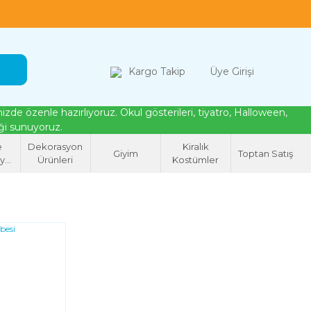
loween, tiyatro ve cosplay için kostüm çözümleri
Kargo Takip
Üye Girişi
de özenle hazırlıyoruz. Okul gösterileri, tiyatro, Halloween,
eği sunuyoruz.
e
Dekorasyon
Kiralık
Giyim
Toptan Satış
syon
Ürünleri
Kostümler
eri
YENI