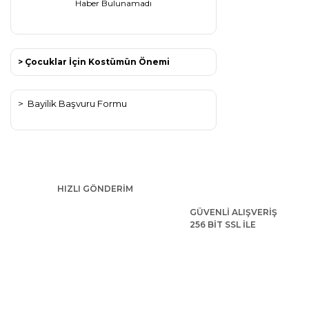
Haber Bulunamadı
> Çocuklar İçin Kostümün Önemi
>
Bayilik Başvuru Formu
HIZLI GÖNDERİM
GÜVENLİ ALIŞVERİŞ
256 BİT SSL İLE