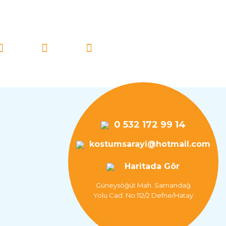
İ TAKİP EDİN!
0 532 172 99 14
kostumsarayi@hotmail.com
Haritada Gör
Güneysöğüt Mah. Samandağ
Yolu Cad. No:112/2 Defne/Hatay