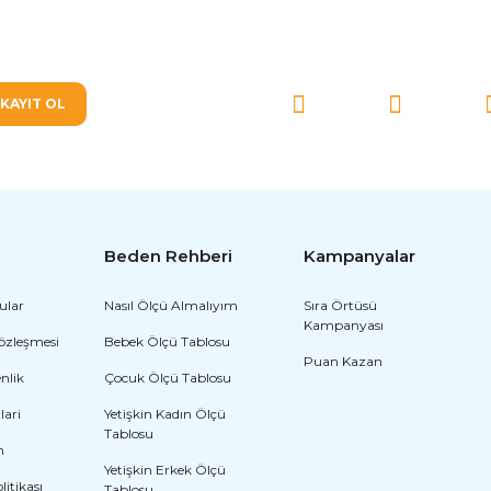
SOSYAL MEDYA'DA BİZ
KAYIT OL
Beden Rehberi
Kampanyalar
ular
Nasıl Ölçü Almalıyım
Sıra Örtüsü
Kampanyası
Sözleşmesi
Bebek Ölçü Tablosu
Puan Kazan
enlik
Çocuk Ölçü Tablosu
lari
Yetişkin Kadın Ölçü
Tablosu
m
Yetişkin Erkek Ölçü
olitikası
Tablosu