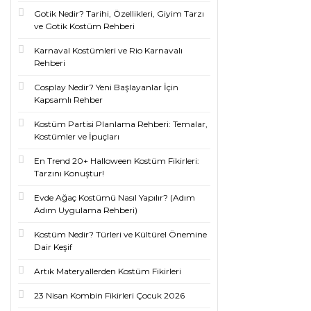
Gotik Nedir? Tarihi, Özellikleri, Giyim Tarzı
ve Gotik Kostüm Rehberi
Karnaval Kostümleri ve Rio Karnavalı
Rehberi
Cosplay Nedir? Yeni Başlayanlar İçin
Kapsamlı Rehber
Kostüm Partisi Planlama Rehberi: Temalar,
Kostümler ve İpuçları
En Trend 20+ Halloween Kostüm Fikirleri:
Tarzını Konuştur!
Evde Ağaç Kostümü Nasıl Yapılır? (Adım
Adım Uygulama Rehberi)
Kostüm Nedir? Türleri ve Kültürel Önemine
Dair Keşif
Artık Materyallerden Kostüm Fikirleri
23 Nisan Kombin Fikirleri Çocuk 2026