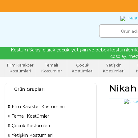
18 yıllık tecrübeyle kendi atölyemizde ürettiğ
Müşte
Kostüm Sarayı olarak çocuk, yetişkin ve bebek kostümleri ile
cosplay, mezu
Film Karakter
Temalı
Çocuk
Yetişkin
Kostümleri
Kostümler
Kostümleri
Kostümleri
K
Nikah
Ürün Grupları
Film Karakter Kostümleri
Temalı Kostümler
Çocuk Kostümleri
Yetişkin Kostümleri