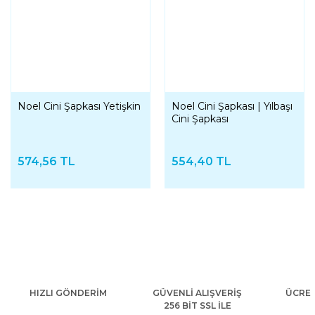
Noel Cini Şapkası Yetişkin
Noel Cini Şapkası | Yılbaşı
Cini Şapkası
574,56 TL
554,40 TL
HIZLI GÖNDERİM
GÜVENLİ ALIŞVERİŞ
ÜCRET
256 BİT SSL İLE