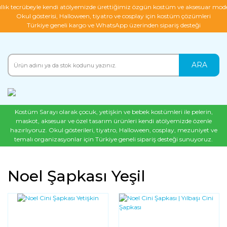
ıllık tecrübeyle kendi atölyemizde ürettiğimiz özgün kostüm ve aksesuar mode
Okul gösterisi, Halloween, tiyatro ve cosplay için kostüm çözümleri
Türkiye geneli kargo ve WhatsApp üzerinden sipariş desteği
ARA
Kostüm Sarayı olarak çocuk, yetişkin ve bebek kostümleri ile pelerin,
maskot, aksesuar ve özel tasarım ürünleri kendi atölyemizde özenle
hazırlıyoruz. Okul gösterileri, tiyatro, Halloween, cosplay, mezuniyet ve
temalı organizasyonlar için Türkiye geneli sipariş desteği sunuyoruz.
Noel Şapkası Yeşil