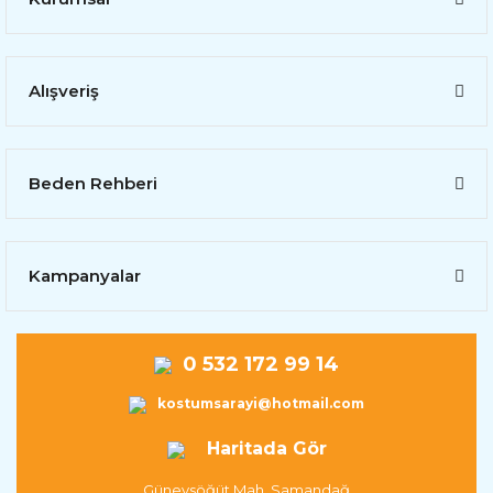
Alışveriş
Beden Rehberi
Kampanyalar
0 532 172 99 14
kostumsarayi@hotmail.com
Haritada Gör
Güneysöğüt Mah. Samandağ