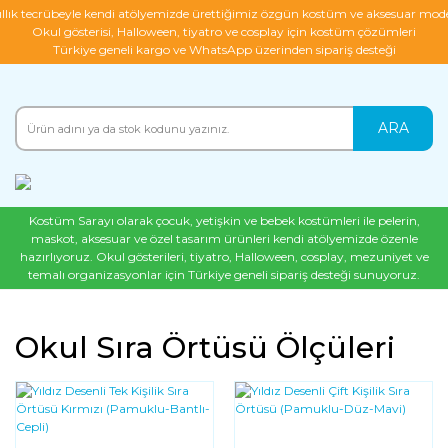
ıllık tecrübeyle kendi atölyemizde ürettiğimiz özgün kostüm ve aksesuar mode
Okul gösterisi, Halloween, tiyatro ve cosplay için kostüm çözümleri
Türkiye geneli kargo ve WhatsApp üzerinden sipariş desteği
ARA
Kostüm Sarayı olarak çocuk, yetişkin ve bebek kostümleri ile pelerin,
maskot, aksesuar ve özel tasarım ürünleri kendi atölyemizde özenle
hazırlıyoruz. Okul gösterileri, tiyatro, Halloween, cosplay, mezuniyet ve
temalı organizasyonlar için Türkiye geneli sipariş desteği sunuyoruz.
Okul Sıra Örtüsü Ölçüleri