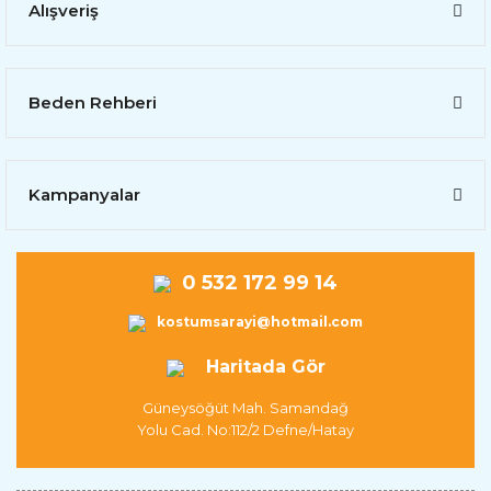
Alışveriş
Beden Rehberi
Kampanyalar
0 532 172 99 14
kostumsarayi@hotmail.com
Haritada Gör
Güneysöğüt Mah. Samandağ
Yolu Cad. No:112/2 Defne/Hatay