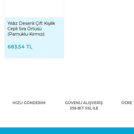
Yıldız Desenli Çift Kişilik
Cepli Sıra Örtüsü
(Pamuklu-Kırmızı)
683,54 TL
HIZLI GÖNDERİM
GÜVENLİ ALIŞVERİŞ
ÜCRET
256 BİT SSL İLE