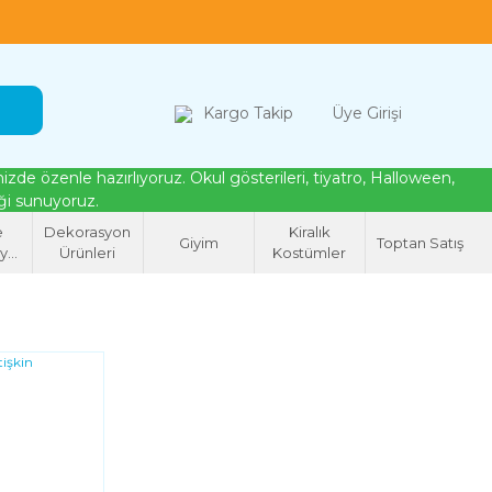
loween, tiyatro ve cosplay için kostüm çözümleri
Kargo Takip
Üye Girişi
de özenle hazırlıyoruz. Okul gösterileri, tiyatro, Halloween,
eği sunuyoruz.
e
Dekorasyon
Kiralık
Giyim
Toptan Satış
syon
Ürünleri
Kostümler
eri