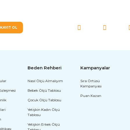
SOSYAL MEDYA'DA BİZ
KAYIT OL
Beden Rehberi
Kampanyalar
ular
Nasıl Ölçü Almalıyım
Sıra Örtüsü
Kampanyası
Sözleşmesi
Bebek Ölçü Tablosu
Puan Kazan
enlik
Çocuk Ölçü Tablosu
lari
Yetişkin Kadın Ölçü
Tablosu
m
Yetişkin Erkek Ölçü
olitikası
Tablosu