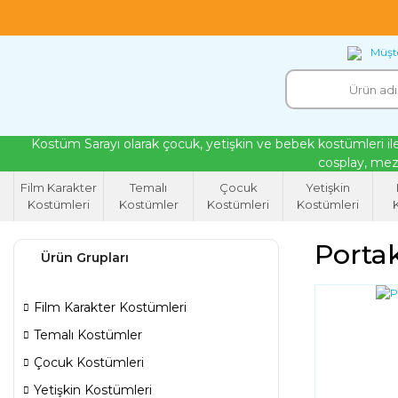
18 yıllık tecrübeyle kendi atölyemizde ürettiğ
Müşte
Kostüm Sarayı olarak çocuk, yetişkin ve bebek kostümleri ile
cosplay, mezu
Film Karakter
Temalı
Çocuk
Yetişkin
Kostümleri
Kostümler
Kostümleri
Kostümleri
K
Porta
Ürün Grupları
Film Karakter Kostümleri
Temalı Kostümler
Çocuk Kostümleri
Yetişkin Kostümleri