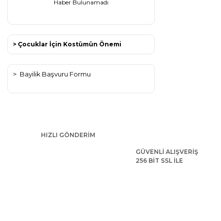
Haber Bulunamadı
> Çocuklar İçin Kostümün Önemi
>
Bayilik Başvuru Formu
HIZLI GÖNDERİM
GÜVENLİ ALIŞVERİŞ
256 BİT SSL İLE