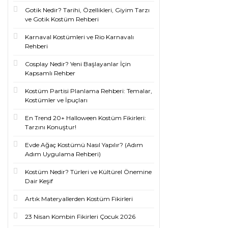
Gotik Nedir? Tarihi, Özellikleri, Giyim Tarzı
ve Gotik Kostüm Rehberi
Karnaval Kostümleri ve Rio Karnavalı
Rehberi
Cosplay Nedir? Yeni Başlayanlar İçin
Kapsamlı Rehber
Kostüm Partisi Planlama Rehberi: Temalar,
Kostümler ve İpuçları
En Trend 20+ Halloween Kostüm Fikirleri:
Tarzını Konuştur!
Evde Ağaç Kostümü Nasıl Yapılır? (Adım
Adım Uygulama Rehberi)
Kostüm Nedir? Türleri ve Kültürel Önemine
Dair Keşif
Artık Materyallerden Kostüm Fikirleri
23 Nisan Kombin Fikirleri Çocuk 2026