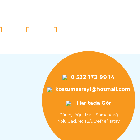
İ TAKİP EDİN!
0 532 172 99 14
kostumsarayi@hotmail.com
Haritada Gör
Güneysöğüt Mah. Samandağ
Yolu Cad. No:112/2 Defne/Hatay