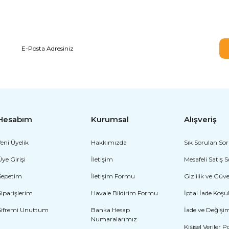
E-BÜLTEN ABONELİĞİ
Hesabım
Kurumsal
Alışveriş
Yeni Üyelik
Hakkımızda
Sık Sorulan Sor
Üye Girişi
İletişim
Mesafeli Satış 
Sepetim
İletişim Formu
Gizlilik ve Güv
Siparişlerim
Havale Bildirim Formu
İptal İade Koşul
Şifremi Unuttum
Banka Hesap
İade ve Değişi
Numaralarımız
Kişisel Veriler P