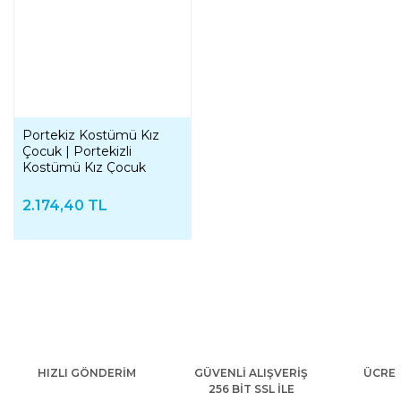
Portekiz Kostümü Kız
Çocuk | Portekizli
Kostümü Kız Çocuk
2.174,40 TL
HIZLI GÖNDERİM
GÜVENLİ ALIŞVERİŞ
ÜCRET
256 BİT SSL İLE