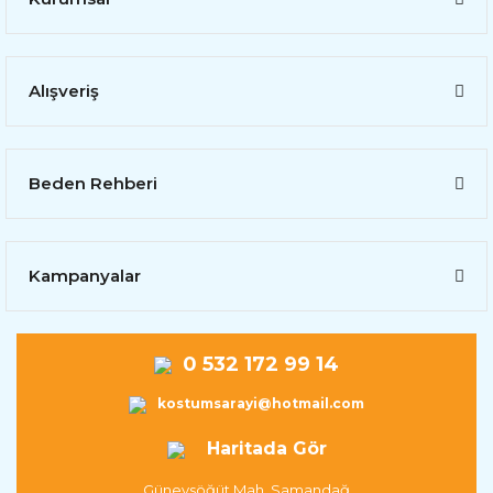
Alışveriş
Beden Rehberi
Kampanyalar
0 532 172 99 14
kostumsarayi@hotmail.com
Haritada Gör
Güneysöğüt Mah. Samandağ