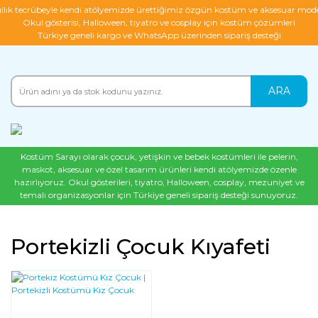
ıllık tecrübeyle kendi atölyemizde ürettiğimiz özgün kostüm ve aksesuar mode
Okul gösterisi, Halloween, tiyatro ve cosplay için kostüm çözümleri
Türkiye geneli kargo ve WhatsApp üzerinden sipariş desteği
ARA
Kostüm Sarayı olarak çocuk, yetişkin ve bebek kostümleri ile pelerin,
maskot, aksesuar ve özel tasarım ürünleri kendi atölyemizde özenle
hazırlıyoruz. Okul gösterileri, tiyatro, Halloween, cosplay, mezuniyet ve
temalı organizasyonlar için Türkiye geneli sipariş desteği sunuyoruz.
Portekizli Çocuk Kıyafeti