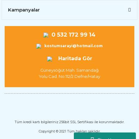
Kampanyalar
0 532 172 99 14
kostumsarayi@hotmail.com
Haritada Gör
Güneysöğüt Mah. Samandağ
Yolu Cad. No:112/2 Defne/Hatay
Tüm kredi kartı bilgileriniz 256bit SSL Sertifikası ile korunmaktadır.
Copyright © 2021 Tüm hakları saklıdır.