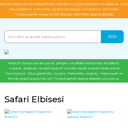
ıllık tecrübeyle kendi atölyemizde ürettiğimiz özgün kostüm ve aksesuar mode
Okul gösterisi, Halloween, tiyatro ve cosplay için kostüm çözümleri
Türkiye geneli kargo ve WhatsApp üzerinden sipariş desteği
ARA
Kostüm Sarayı olarak çocuk, yetişkin ve bebek kostümleri ile pelerin,
maskot, aksesuar ve özel tasarım ürünleri kendi atölyemizde özenle
hazırlıyoruz. Okul gösterileri, tiyatro, Halloween, cosplay, mezuniyet ve
temalı organizasyonlar için Türkiye geneli sipariş desteği sunuyoruz.
Safari Elbisesi