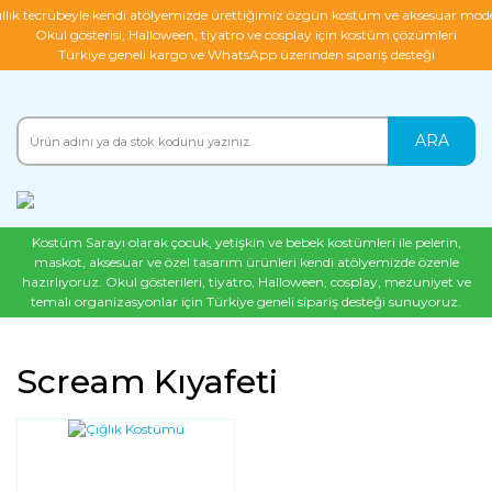
ıllık tecrübeyle kendi atölyemizde ürettiğimiz özgün kostüm ve aksesuar mode
Okul gösterisi, Halloween, tiyatro ve cosplay için kostüm çözümleri
Türkiye geneli kargo ve WhatsApp üzerinden sipariş desteği
ARA
Kostüm Sarayı olarak çocuk, yetişkin ve bebek kostümleri ile pelerin,
maskot, aksesuar ve özel tasarım ürünleri kendi atölyemizde özenle
hazırlıyoruz. Okul gösterileri, tiyatro, Halloween, cosplay, mezuniyet ve
temalı organizasyonlar için Türkiye geneli sipariş desteği sunuyoruz.
Scream Kıyafeti