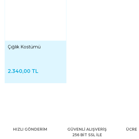
Çığlık Kostümü
2.340,00 TL
HIZLI GÖNDERİM
GÜVENLİ ALIŞVERİŞ
ÜCRET
256 BİT SSL İLE