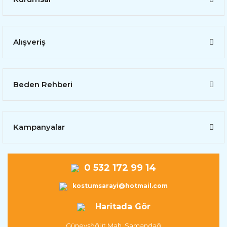
Alışveriş
Beden Rehberi
Kampanyalar
0 532 172 99 14
kostumsarayi@hotmail.com
Haritada Gör
Güneysöğüt Mah. Samandağ