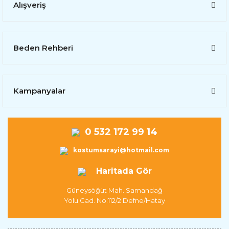
Alışveriş
Beden Rehberi
Kampanyalar
0 532 172 99 14
kostumsarayi@hotmail.com
Haritada Gör
Güneysöğüt Mah. Samandağ
Yolu Cad. No:112/2 Defne/Hatay