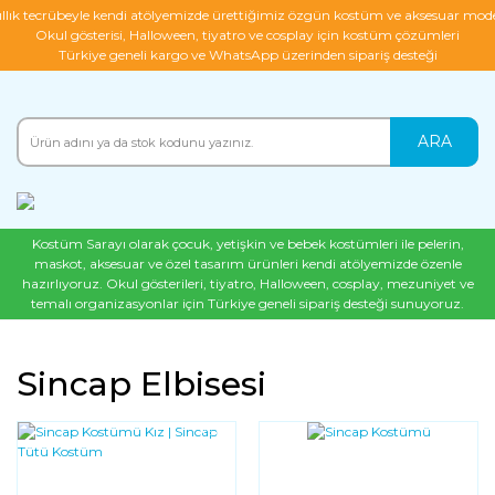
ıllık tecrübeyle kendi atölyemizde ürettiğimiz özgün kostüm ve aksesuar mode
Okul gösterisi, Halloween, tiyatro ve cosplay için kostüm çözümleri
Türkiye geneli kargo ve WhatsApp üzerinden sipariş desteği
ARA
Kostüm Sarayı olarak çocuk, yetişkin ve bebek kostümleri ile pelerin,
maskot, aksesuar ve özel tasarım ürünleri kendi atölyemizde özenle
hazırlıyoruz. Okul gösterileri, tiyatro, Halloween, cosplay, mezuniyet ve
temalı organizasyonlar için Türkiye geneli sipariş desteği sunuyoruz.
Sincap Elbisesi
YENI