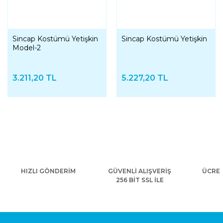
Sincap Kostümü Yetişkin
Sincap Kostümü Yetişkin
Model-2
3.211,20 TL
5.227,20 TL
HIZLI GÖNDERİM
GÜVENLİ ALIŞVERİŞ
ÜCRET
256 BİT SSL İLE