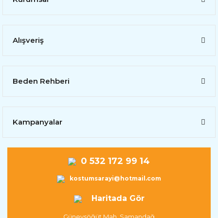
Alışveriş
Beden Rehberi
Kampanyalar
0 532 172 99 14
kostumsarayi@hotmail.com
Haritada Gör
Güneysöğüt Mah. Samandağ