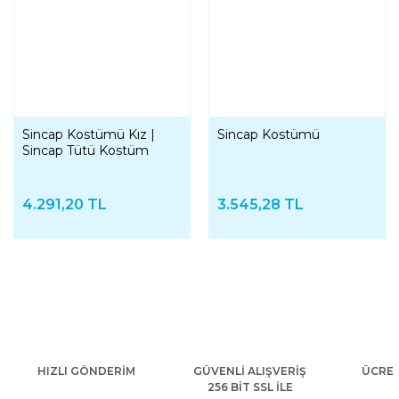
Sincap Kostümü Kız |
Sincap Kostümü
Sincap Tütü Kostüm
4.291,20 TL
3.545,28 TL
HIZLI GÖNDERİM
GÜVENLİ ALIŞVERİŞ
ÜCRET
256 BİT SSL İLE