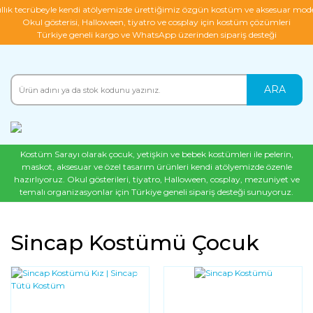
ıllık tecrübeyle kendi atölyemizde ürettiğimiz özgün kostüm ve aksesuar mode
Okul gösterisi, Halloween, tiyatro ve cosplay için kostüm çözümleri
Türkiye geneli kargo ve WhatsApp üzerinden sipariş desteği
ARA
Kostüm Sarayı olarak çocuk, yetişkin ve bebek kostümleri ile pelerin,
maskot, aksesuar ve özel tasarım ürünleri kendi atölyemizde özenle
hazırlıyoruz. Okul gösterileri, tiyatro, Halloween, cosplay, mezuniyet ve
temalı organizasyonlar için Türkiye geneli sipariş desteği sunuyoruz.
Sincap Kostümü Çocuk
YENI