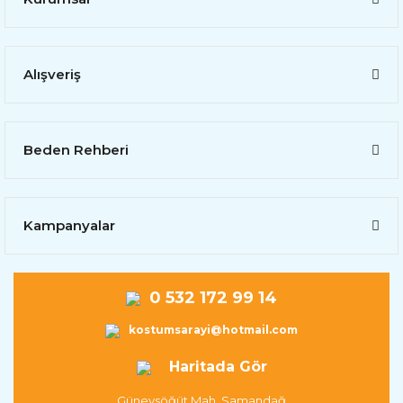
Alışveriş
Beden Rehberi
Kampanyalar
0 532 172 99 14
kostumsarayi@hotmail.com
Haritada Gör
Güneysöğüt Mah. Samandağ