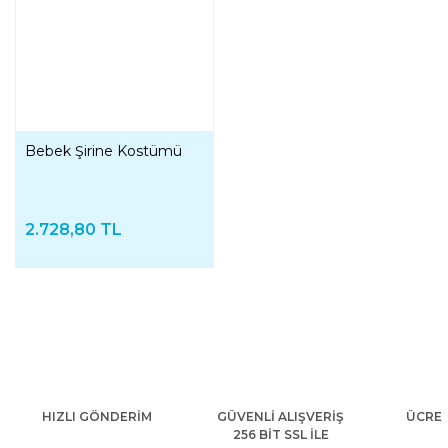
Bebek Şirine Kostümü
2.728,80 TL
HIZLI GÖNDERİM
GÜVENLİ ALIŞVERİŞ
ÜCRET
256 BİT SSL İLE