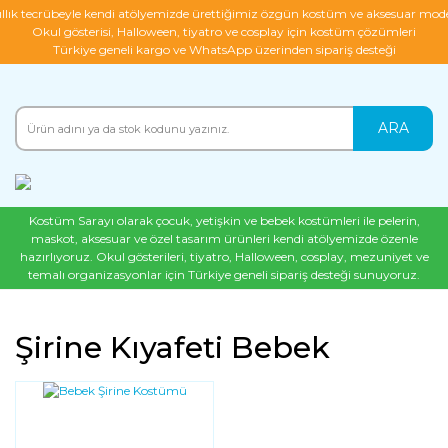
ıllık tecrübeyle kendi atölyemizde ürettiğimiz özgün kostüm ve aksesuar mode
Okul gösterisi, Halloween, tiyatro ve cosplay için kostüm çözümleri
Türkiye geneli kargo ve WhatsApp üzerinden sipariş desteği
ARA
Kostüm Sarayı olarak çocuk, yetişkin ve bebek kostümleri ile pelerin,
maskot, aksesuar ve özel tasarım ürünleri kendi atölyemizde özenle
hazırlıyoruz. Okul gösterileri, tiyatro, Halloween, cosplay, mezuniyet ve
temalı organizasyonlar için Türkiye geneli sipariş desteği sunuyoruz.
Şirine Kıyafeti Bebek