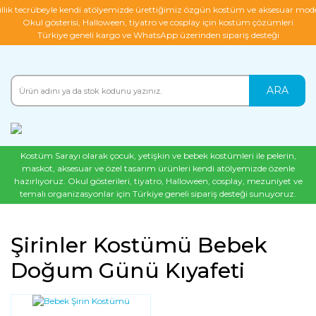
ıllık tecrübeyle kendi atölyemizde ürettiğimiz özgün kostüm ve aksesuar mode
Okul gösterisi, Halloween, tiyatro ve cosplay için kostüm çözümleri
Türkiye geneli kargo ve WhatsApp üzerinden sipariş desteği
ARA
Kostüm Sarayı olarak çocuk, yetişkin ve bebek kostümleri ile pelerin,
maskot, aksesuar ve özel tasarım ürünleri kendi atölyemizde özenle
hazırlıyoruz. Okul gösterileri, tiyatro, Halloween, cosplay, mezuniyet ve
temalı organizasyonlar için Türkiye geneli sipariş desteği sunuyoruz.
Şirinler Kostümü Bebek
Doğum Günü Kıyafeti