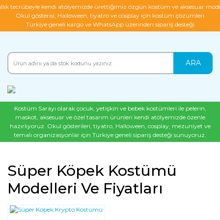
ıllık tecrübeyle kendi atölyemizde ürettiğimiz özgün kostüm ve aksesuar mode
Okul gösterisi, Halloween, tiyatro ve cosplay için kostüm çözümleri
Türkiye geneli kargo ve WhatsApp üzerinden sipariş desteği
ARA
Kostüm Sarayı olarak çocuk, yetişkin ve bebek kostümleri ile pelerin,
maskot, aksesuar ve özel tasarım ürünleri kendi atölyemizde özenle
hazırlıyoruz. Okul gösterileri, tiyatro, Halloween, cosplay, mezuniyet ve
temalı organizasyonlar için Türkiye geneli sipariş desteği sunuyoruz.
Süper Köpek Kostümü
Modelleri Ve Fiyatları