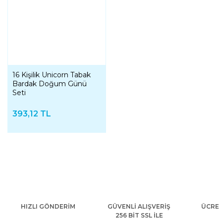
16 Kişilik Unicorn Tabak
Bardak Doğum Günü
Seti
393,12 TL
HIZLI GÖNDERİM
GÜVENLİ ALIŞVERİŞ
ÜCRET
256 BİT SSL İLE