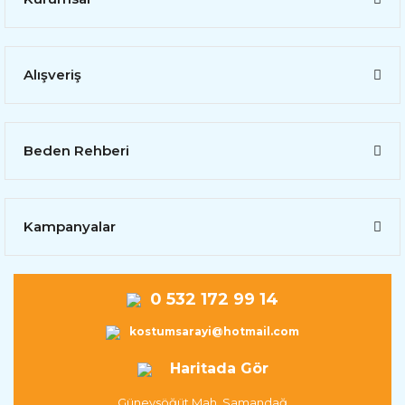
Alışveriş
Beden Rehberi
Kampanyalar
0 532 172 99 14
kostumsarayi@hotmail.com
Haritada Gör
Güneysöğüt Mah. Samandağ