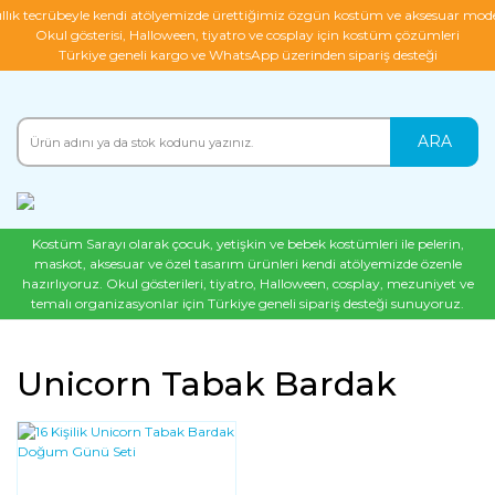
ıllık tecrübeyle kendi atölyemizde ürettiğimiz özgün kostüm ve aksesuar mode
Okul gösterisi, Halloween, tiyatro ve cosplay için kostüm çözümleri
Türkiye geneli kargo ve WhatsApp üzerinden sipariş desteği
ARA
Kostüm Sarayı olarak çocuk, yetişkin ve bebek kostümleri ile pelerin,
maskot, aksesuar ve özel tasarım ürünleri kendi atölyemizde özenle
hazırlıyoruz. Okul gösterileri, tiyatro, Halloween, cosplay, mezuniyet ve
temalı organizasyonlar için Türkiye geneli sipariş desteği sunuyoruz.
Unicorn Tabak Bardak