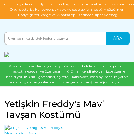
ıllık tecrübeyle kendi atölyemizde ürettiğimiz özgün kostüm ve aksesuar mode
Okul gösterisi, Halloween, tiyatro ve cosplay için kostüm çözümleri
Türkiye geneli kargo ve WhatsApp üzerinden sipariş desteği
ARA
Kostüm Sarayı olarak çocuk, yetişkin ve bebek kostümleri ile pelerin,
maskot, aksesuar ve özel tasarım ürünleri kendi atölyemizde özenle
hazırlıyoruz. Okul gösterileri, tiyatro, Halloween, cosplay, mezuniyet ve
temalı organizasyonlar için Türkiye geneli sipariş desteği sunuyoruz.
Yetişkin Freddy's Mavi
Tavşan Kostümü