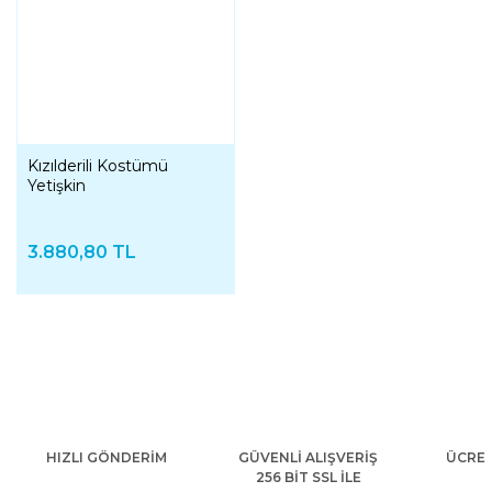
Kızılderili Kostümü
Yetişkin
3.880,80 TL
HIZLI GÖNDERİM
GÜVENLİ ALIŞVERİŞ
ÜCRET
256 BİT SSL İLE