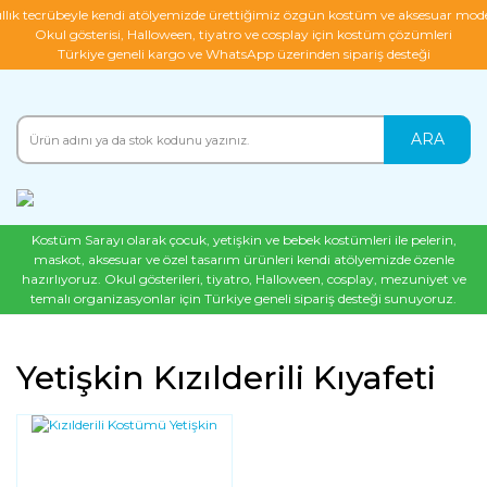
ıllık tecrübeyle kendi atölyemizde ürettiğimiz özgün kostüm ve aksesuar mode
Okul gösterisi, Halloween, tiyatro ve cosplay için kostüm çözümleri
Türkiye geneli kargo ve WhatsApp üzerinden sipariş desteği
ARA
Kostüm Sarayı olarak çocuk, yetişkin ve bebek kostümleri ile pelerin,
maskot, aksesuar ve özel tasarım ürünleri kendi atölyemizde özenle
hazırlıyoruz. Okul gösterileri, tiyatro, Halloween, cosplay, mezuniyet ve
temalı organizasyonlar için Türkiye geneli sipariş desteği sunuyoruz.
Yetişkin Kızılderili Kıyafeti