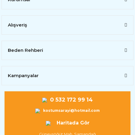
Alışveriş
Beden Rehberi
Kampanyalar
0 532 172 99 14
kostumsarayi@hotmail.com
Haritada Gör
Güneysöğüt Mah. Samandağ