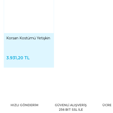
Korsan Kostümü Yetişkin
3.931,20 TL
HIZLI GÖNDERİM
GÜVENLİ ALIŞVERİŞ
ÜCRET
256 BİT SSL İLE