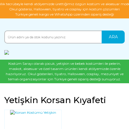
ıllık tecrübeyle kendi atölyemizde ürettiğimiz özgün kostüm ve aksesuar mode
Okul gösterisi, Halloween, tiyatro ve cosplay için kostüm çözümleri
Türkiye geneli kargo ve WhatsApp üzerinden sipariş desteği
ARA
Kostüm Sarayı olarak çocuk, yetişkin ve bebek kostümleri ile pelerin,
maskot, aksesuar ve özel tasarım ürünleri kendi atölyemizde özenle
hazırlıyoruz. Okul gösterileri, tiyatro, Halloween, cosplay, mezuniyet ve
temalı organizasyonlar için Türkiye geneli sipariş desteği sunuyoruz.
Yetişkin Korsan Kıyafeti