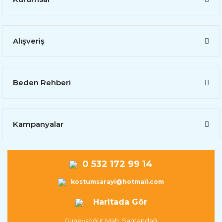
Alışveriş
Beden Rehberi
Kampanyalar
0 532 172 99 14
kostumsarayi@hotmail.com
Haritada Gör
Güneysöğüt Mah. Samandağ