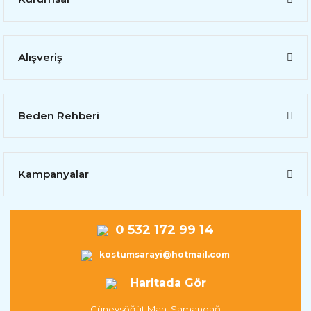
Alışveriş
Beden Rehberi
Kampanyalar
0 532 172 99 14
kostumsarayi@hotmail.com
Haritada Gör
Güneysöğüt Mah. Samandağ