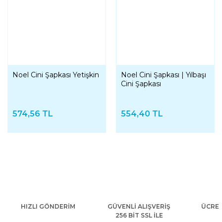
Noel Cini Şapkası Yetişkin
Noel Cini Şapkası | Yılbaşı
Cini Şapkası
574,56 TL
554,40 TL
HIZLI GÖNDERİM
GÜVENLİ ALIŞVERİŞ
ÜCRET
256 BİT SSL İLE