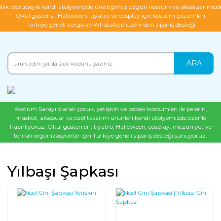
ıllık tecrübeyle kendi atölyemizde ürettiğimiz özgün kostüm ve aksesuar mode
Okul gösterisi, Halloween, tiyatro ve cosplay için kostüm çözümleri
Türkiye geneli kargo ve WhatsApp üzerinden sipariş desteği
ARA
Kostüm Sarayı olarak çocuk, yetişkin ve bebek kostümleri ile pelerin,
maskot, aksesuar ve özel tasarım ürünleri kendi atölyemizde özenle
hazırlıyoruz. Okul gösterileri, tiyatro, Halloween, cosplay, mezuniyet ve
temalı organizasyonlar için Türkiye geneli sipariş desteği sunuyoruz.
Yılbaşı Şapkası