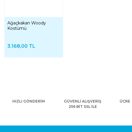
Ağaçkakan Woody
Kostümü
3.168,00 TL
HIZLI GÖNDERİM
GÜVENLİ ALIŞVERİŞ
ÜCRET
256 BİT SSL İLE