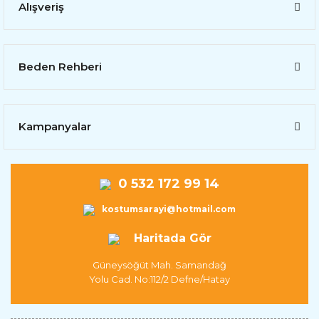
Alışveriş
Beden Rehberi
Kampanyalar
0 532 172 99 14
kostumsarayi@hotmail.com
Haritada Gör
Güneysöğüt Mah. Samandağ
Yolu Cad. No:112/2 Defne/Hatay