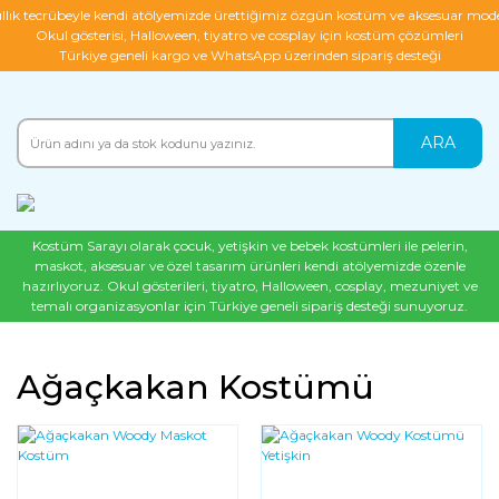
ıllık tecrübeyle kendi atölyemizde ürettiğimiz özgün kostüm ve aksesuar mode
Okul gösterisi, Halloween, tiyatro ve cosplay için kostüm çözümleri
Türkiye geneli kargo ve WhatsApp üzerinden sipariş desteği
ARA
Kostüm Sarayı olarak çocuk, yetişkin ve bebek kostümleri ile pelerin,
maskot, aksesuar ve özel tasarım ürünleri kendi atölyemizde özenle
hazırlıyoruz. Okul gösterileri, tiyatro, Halloween, cosplay, mezuniyet ve
temalı organizasyonlar için Türkiye geneli sipariş desteği sunuyoruz.
Ağaçkakan Kostümü