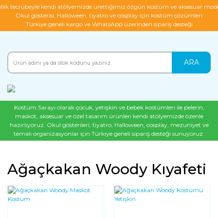
ıllık tecrübeyle kendi atölyemizde ürettiğimiz özgün kostüm ve aksesuar mode
Okul gösterisi, Halloween, tiyatro ve cosplay için kostüm çözümleri
Türkiye geneli kargo ve WhatsApp üzerinden sipariş desteği
ARA
Kostüm Sarayı olarak çocuk, yetişkin ve bebek kostümleri ile pelerin,
maskot, aksesuar ve özel tasarım ürünleri kendi atölyemizde özenle
hazırlıyoruz. Okul gösterileri, tiyatro, Halloween, cosplay, mezuniyet ve
temalı organizasyonlar için Türkiye geneli sipariş desteği sunuyoruz.
Ağaçkakan Woody Kıyafeti