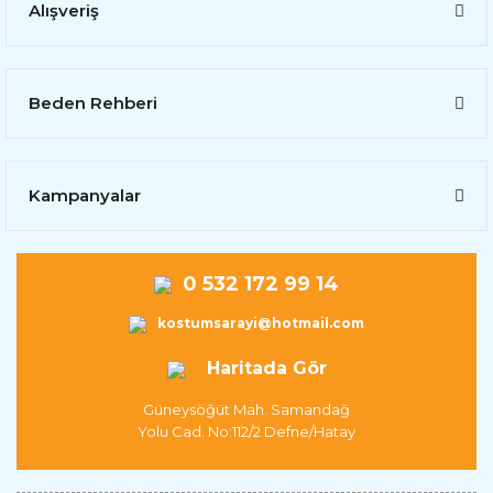
Alışveriş
Beden Rehberi
Kampanyalar
0 532 172 99 14
kostumsarayi@hotmail.com
Haritada Gör
Güneysöğüt Mah. Samandağ
Yolu Cad. No:112/2 Defne/Hatay