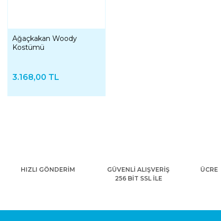
Ağaçkakan Woody
Kostümü
3.168,00 TL
HIZLI GÖNDERİM
GÜVENLİ ALIŞVERİŞ
ÜCRET
256 BİT SSL İLE