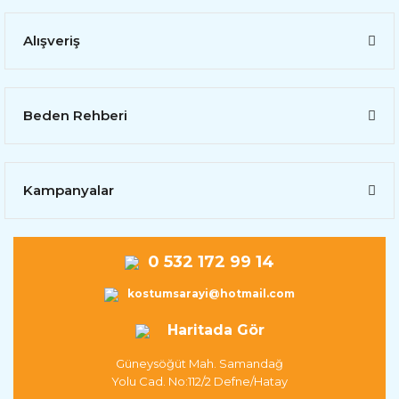
Alışveriş
Beden Rehberi
Kampanyalar
0 532 172 99 14
kostumsarayi@hotmail.com
Haritada Gör
Güneysöğüt Mah. Samandağ
Yolu Cad. No:112/2 Defne/Hatay