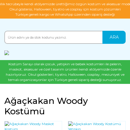
ıllık tecrübeyle kendi atölyemizde ürettiğimiz özgün kostüm ve aksesuar mode
Okul gösterisi, Halloween, tiyatro ve cosplay için kostüm çözümleri
Türkiye geneli kargo ve WhatsApp üzerinden sipariş desteği
ARA
Kostüm Sarayı olarak çocuk, yetişkin ve bebek kostümleri ile pelerin,
maskot, aksesuar ve özel tasarım ürünleri kendi atölyemizde özenle
hazırlıyoruz. Okul gösterileri, tiyatro, Halloween, cosplay, mezuniyet ve
temalı organizasyonlar için Türkiye geneli sipariş desteği sunuyoruz.
Ağaçkakan Woody
Kostümü