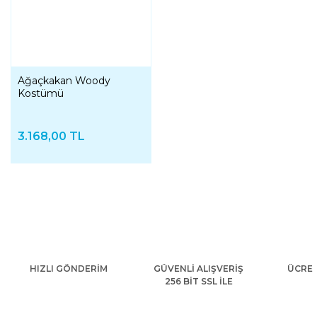
Ağaçkakan Woody
Kostümü
3.168,00 TL
HIZLI GÖNDERİM
GÜVENLİ ALIŞVERİŞ
ÜCRET
256 BİT SSL İLE