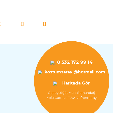
İ TAKİP EDİN!
0 532 172 99 14
kostumsarayi@hotmail.com
Haritada Gör
Güneysöğüt Mah. Samandağ
Yolu Cad. No:112/2 Defne/Hatay