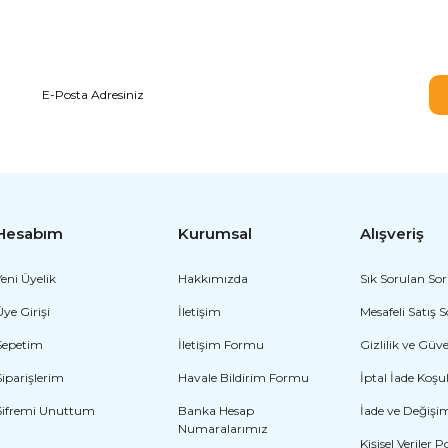
E-BÜLTEN ABONELİĞİ
Hesabım
Kurumsal
Alışveriş
Yeni Üyelik
Hakkımızda
Sık Sorulan Sor
Üye Girişi
İletişim
Mesafeli Satış 
Sepetim
İletişim Formu
Gizlilik ve Güv
Siparişlerim
Havale Bildirim Formu
İptal İade Koşul
Şifremi Unuttum
Banka Hesap
İade ve Değişi
Numaralarımız
Kişisel Veriler P