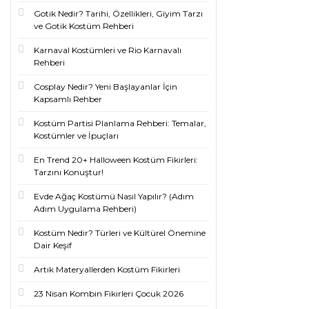
Gotik Nedir? Tarihi, Özellikleri, Giyim Tarzı
ve Gotik Kostüm Rehberi
Karnaval Kostümleri ve Rio Karnavalı
Rehberi
Cosplay Nedir? Yeni Başlayanlar İçin
Kapsamlı Rehber
Kostüm Partisi Planlama Rehberi: Temalar,
Kostümler ve İpuçları
En Trend 20+ Halloween Kostüm Fikirleri:
Tarzını Konuştur!
Evde Ağaç Kostümü Nasıl Yapılır? (Adım
Adım Uygulama Rehberi)
Kostüm Nedir? Türleri ve Kültürel Önemine
Dair Keşif
Artık Materyallerden Kostüm Fikirleri
23 Nisan Kombin Fikirleri Çocuk 2026