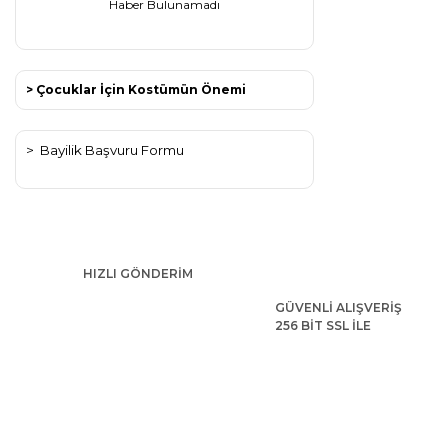
Haber Bulunamadı
> Çocuklar İçin Kostümün Önemi
>
Bayilik Başvuru Formu
HIZLI GÖNDERİM
GÜVENLİ ALIŞVERİŞ
256 BİT SSL İLE