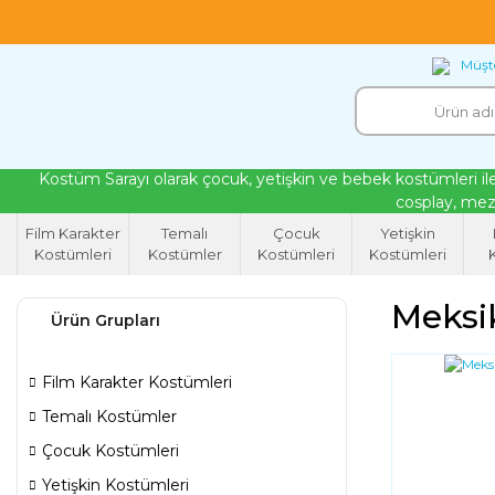
18 yıllık tecrübeyle kendi atölyemizde ürettiğ
Müşte
Kostüm Sarayı olarak çocuk, yetişkin ve bebek kostümleri ile
cosplay, mezu
Film Karakter
Temalı
Çocuk
Yetişkin
Kostümleri
Kostümler
Kostümleri
Kostümleri
K
Meksi
Ürün Grupları
Film Karakter Kostümleri
Temalı Kostümler
Çocuk Kostümleri
Yetişkin Kostümleri