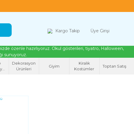
loween, tiyatro ve cosplay için kostüm çözümleri
Kargo Takip
Üye Girişi
de özenle hazırlıyoruz. Okul gösterileri, tiyatro, Halloween,
eği sunuyoruz.
e
Dekorasyon
Kiralık
Giyim
Toptan Satış
syon
Ürünleri
Kostümler
eri