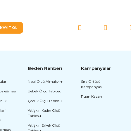
SOSYAL MEDYA'DA BİZ
KAYIT OL
Beden Rehberi
Kampanyalar
ular
Nasıl Ölçü Almalıyım
Sıra Örtüsü
Kampanyası
Sözleşmesi
Bebek Ölçü Tablosu
Puan Kazan
enlik
Çocuk Ölçü Tablosu
lari
Yetişkin Kadın Ölçü
Tablosu
m
Yetişkin Erkek Ölçü
olitikası
Tablosu